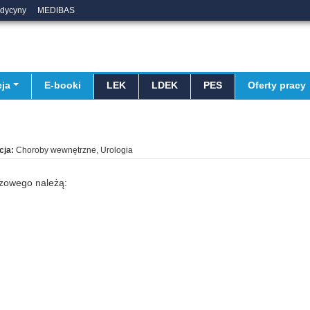
edycyny
MEDIBAS
ja
E-booki
LEK
LDEK
PES
Oferty pracy
cja:
Choroby wewnętrzne, Urologia
czowego należą: