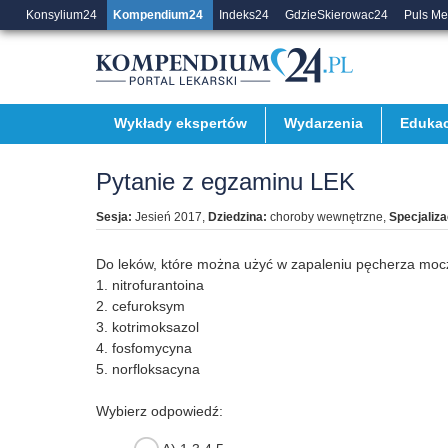
Konsylium24
Kompendium24
Indeks24
GdzieSkierowac24
Puls M
Wykłady ekspertów
Wydarzenia
Edukac
Pytanie z egzaminu LEK
Sesja:
Jesień 2017
,
Dziedzina:
choroby wewnętrzne
,
Specjaliza
Do leków, które można użyć w zapaleniu pęcherza mo
1. nitrofurantoina
2. cefuroksym
3. kotrimoksazol
4. fosfomycyna
5. norfloksacyna
Wybierz odpowiedź: