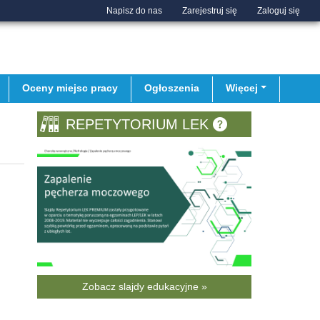
Napisz do nas
Zarejestruj się
Zaloguj się
Oceny miejsc pracy
Ogłoszenia
Więcej
REPETYTORIUM LEK
Zobacz slajdy edukacyjne »