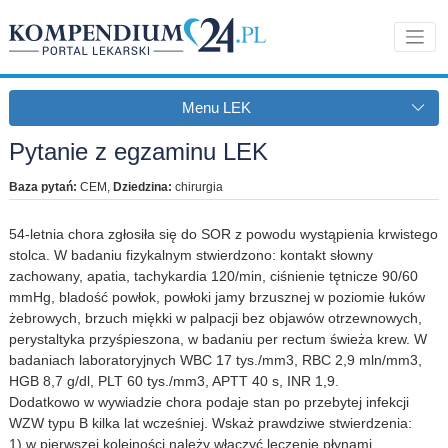
Menu LEK
Pytanie z egzaminu LEK
Baza pytań:
CEM
,
Dziedzina:
chirurgia
54-letnia chora zgłosiła się do SOR z powodu wystąpienia krwistego
stolca. W badaniu fizykalnym stwierdzono: kontakt słowny
zachowany, apatia, tachykardia 120/min, ciśnienie tętnicze 90/60
mmHg, bladość powłok, powłoki jamy brzusznej w poziomie łuków
żebrowych, brzuch miękki w palpacji bez objawów otrzewnowych,
perystaltyka przyśpieszona, w badaniu per rectum świeża krew. W
badaniach laboratoryjnych WBC 17 tys./mm3, RBC 2,9 mln/mm3,
HGB 8,7 g/dl, PLT 60 tys./mm3, APTT 40 s, INR 1,9.
Dodatkowo w wywiadzie chora podaje stan po przebytej infekcji
WZW typu B kilka lat wcześniej. Wskaż prawdziwe stwierdzenia:
1) w pierwszej kolejności należy włączyć leczenie płynami