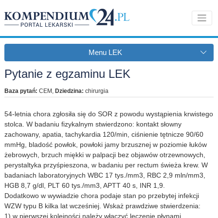
Menu LEK
Pytanie z egzaminu LEK
Baza pytań:
CEM
,
Dziedzina:
chirurgia
54-letnia chora zgłosiła się do SOR z powodu wystąpienia krwistego
stolca. W badaniu fizykalnym stwierdzono: kontakt słowny
zachowany, apatia, tachykardia 120/min, ciśnienie tętnicze 90/60
mmHg, bladość powłok, powłoki jamy brzusznej w poziomie łuków
żebrowych, brzuch miękki w palpacji bez objawów otrzewnowych,
perystaltyka przyśpieszona, w badaniu per rectum świeża krew. W
badaniach laboratoryjnych WBC 17 tys./mm3, RBC 2,9 mln/mm3,
HGB 8,7 g/dl, PLT 60 tys./mm3, APTT 40 s, INR 1,9.
Dodatkowo w wywiadzie chora podaje stan po przebytej infekcji
WZW typu B kilka lat wcześniej. Wskaż prawdziwe stwierdzenia:
1) w pierwszej kolejności należy włączyć leczenie płynami