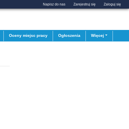
Napisz do nas
Zarejestruj się
Zaloguj się
Oceny miejsc pracy
Ogłoszenia
Więcej