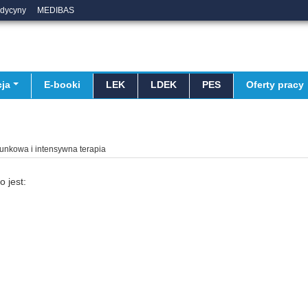
edycyny
MEDIBAS
ja
E-booki
LEK
LDEK
PES
Oferty pracy
unkowa i intensywna terapia
 jest: