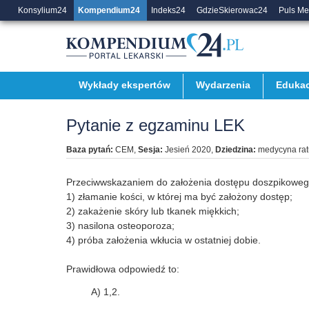
Konsylium24
Kompendium24
Indeks24
GdzieSkierowac24
Puls M
Wykłady ekspertów
Wydarzenia
Edukac
Pytanie z egzaminu LEK
Baza pytań:
CEM
,
Sesja:
Jesień 2020
,
Dziedzina:
medycyna rat
Przeciwwskazaniem do założenia dostępu doszpikowego
1) złamanie kości, w której ma być założony dostęp;
2) zakażenie skóry lub tkanek miękkich;
3) nasilona osteoporoza;
4) próba założenia wkłucia w ostatniej dobie.
Prawidłowa odpowiedź to:
A) 1,2.