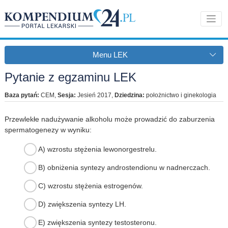
Menu LEK
Pytanie z egzaminu LEK
Baza pytań:
CEM
,
Sesja:
Jesień 2017
,
Dziedzina:
położnictwo i ginekologia
Przewlekłe nadużywanie alkoholu może prowadzić do zaburzenia
spermatogenezy w wyniku:
A) wzrostu stężenia lewonorgestrelu.
B) obniżenia syntezy androstendionu w nadnerczach.
C) wzrostu stężenia estrogenów.
D) zwiększenia syntezy LH.
E) zwiększenia syntezy testosteronu.