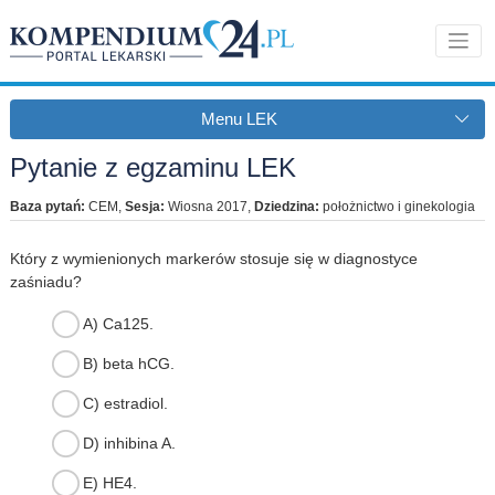
Menu LEK
Pytanie z egzaminu LEK
Baza pytań:
CEM
,
Sesja:
Wiosna 2017
,
Dziedzina:
położnictwo i ginekologia
Który z wymienionych markerów stosuje się w diagnostyce
zaśniadu?
A) Ca125.
B) beta hCG.
C) estradiol.
D) inhibina A.
E) HE4.