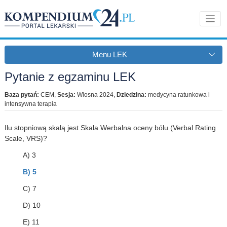
Menu LEK
Pytanie z egzaminu LEK
Baza pytań:
CEM
,
Sesja:
Wiosna 2024
,
Dziedzina:
medycyna ratunkowa i
intensywna terapia
Ilu stopniową skalą jest Skala Werbalna oceny bólu (Verbal Rating
Scale, VRS)?
A) 3
B) 5
C) 7
D) 10
E) 11