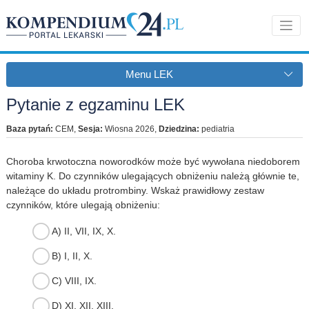
Menu LEK
Pytanie z egzaminu LEK
Baza pytań:
CEM
,
Sesja:
Wiosna 2026
,
Dziedzina:
pediatria
Choroba krwotoczna noworodków może być wywołana niedoborem
witaminy K. Do czynników ulegających obniżeniu należą głównie te,
należące do układu protrombiny. Wskaż prawidłowy zestaw
czynników, które ulegają obniżeniu:
A) II, VII, IX, X.
B) I, II, X.
C) VIII, IX.
D) XI, XII, XIII.