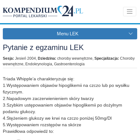
Menu LEK
Pytanie z egzaminu LEK
Sesja:
Jesień 2004
,
Dziedzina:
choroby wewnętrzne
,
Specjalizacja:
Choroby
wewnętrzne, Endokrynologia, Gastroenterologia
Triada Whipple’a charakteryzuje się:
1.Występowaniem objawów hipoglikemii na czczo lub po wysiłku
fizycznym.
2.Napadowym zaczerwienieniem skóry twarzy
3.Szybkim ustępowaniem objawów hipoglikemii po dożylnym
podaniu glukozy.
4.Stężeniem glukozy we krwi na czczo poniżej 50mg/Dl
5.Występowaniem rozstępów na skórze
Prawidłowa odpowiedź to: