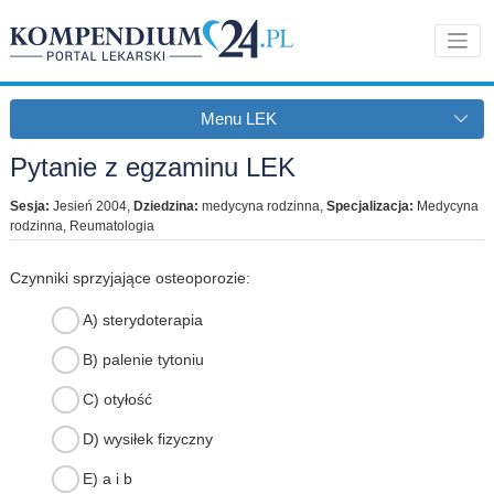
Menu LEK
Pytanie z egzaminu LEK
Sesja:
Jesień 2004
,
Dziedzina:
medycyna rodzinna
,
Specjalizacja:
Medycyna
rodzinna, Reumatologia
Czynniki sprzyjające osteoporozie:
A) sterydoterapia
B) palenie tytoniu
C) otyłość
D) wysiłek fizyczny
E) a i b