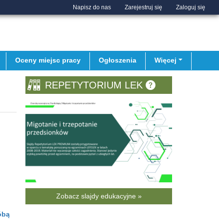
Napisz do nas
Zarejestruj się
Zaloguj się
Oceny miejsc pracy
Ogłoszenia
Więcej
REPETYTORIUM LEK
Zobacz slajdy edukacyjne »
óbą