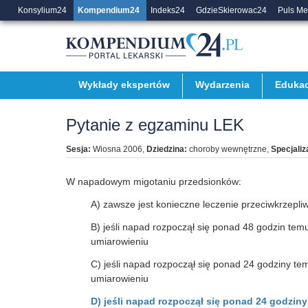
Konsylium24
Kompendium24
Indeks24
GdzieSkierowac24
Puls M
Wykłady ekspertów
Wydarzenia
Edukac
Pytanie z egzaminu LEK
Sesja:
Wiosna 2006
,
Dziedzina:
choroby wewnętrzne
,
Specjaliz
W napadowym migotaniu przedsionków:
A) zawsze jest konieczne leczenie przeciwkrzepli
B) jeśli napad rozpoczął się ponad 48 godzin tem
umiarowieniu
C) jeśli napad rozpoczął się ponad 24 godziny te
umiarowieniu
D) jeśli napad rozpoczął się ponad 24 godzin