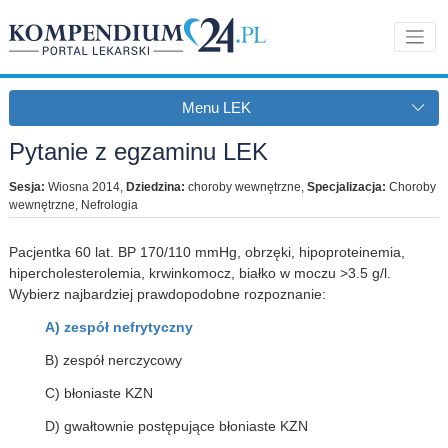
Menu LEK
Pytanie z egzaminu LEK
Sesja:
Wiosna 2014
,
Dziedzina:
choroby wewnętrzne
,
Specjalizacja:
Choroby
wewnętrzne, Nefrologia
Pacjentka 60 lat. BP 170/110 mmHg, obrzęki, hipoproteinemia,
hipercholesterolemia, krwinkomocz, białko w moczu >3.5 g/l.
Wybierz najbardziej prawdopodobne rozpoznanie:
A) zespół nefrytyczny
B) zespół nerczycowy
C) błoniaste KZN
D) gwałtownie postępujące błoniaste KZN