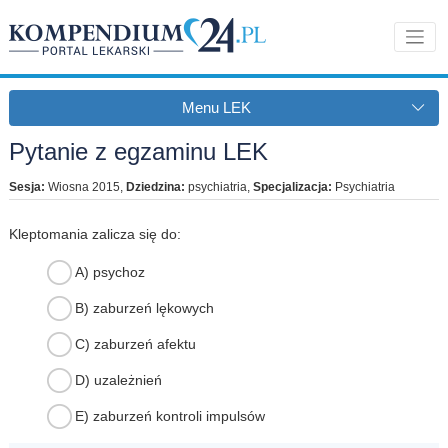
Menu LEK
Pytanie z egzaminu LEK
Sesja:
Wiosna 2015
,
Dziedzina:
psychiatria
,
Specjalizacja:
Psychiatria
Kleptomania zalicza się do:
A) psychoz
B) zaburzeń lękowych
C) zaburzeń afektu
D) uzależnień
E) zaburzeń kontroli impulsów