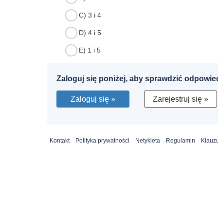
C) 3 i 4
D) 4 i 5
E) 1 i 5
Zaloguj się poniżej, aby sprawdzić odpowie
Zaloguj się »
Zarejestruj się »
Kontakt
Polityka prywatności
Netykieta
Regulamin
Klauzu