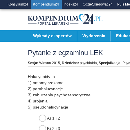
Konsylium24
Kompendium24
Indeks24
GdzieSkierowac24
Puls M
Wykłady ekspertów
Wydarzenia
Edukac
Pytanie z egzaminu LEK
Sesja:
Wiosna 2015
,
Dziedzina:
psychiatria
,
Specjalizacja:
Psyc
Halucynoidy to:
1) omamy rzekome
2) parahalucynacje
3) zaburzenia psychosensoryczne
4) urojenia
5) pseudohalucynacje
A) 1 i 2
B) 2 i 3