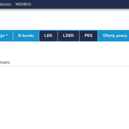
edycyny
MEDIBAS
ja
E-booki
LEK
LDEK
PES
Oferty pracy
hiatria