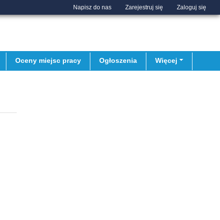
Napisz do nas
Zarejestruj się
Zaloguj się
Oceny miejsc pracy
Ogłoszenia
Więcej