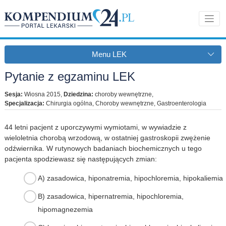
Menu LEK
Pytanie z egzaminu LEK
Sesja:
Wiosna 2015
,
Dziedzina:
choroby wewnętrzne
,
Specjalizacja:
Chirurgia ogólna, Choroby wewnętrzne, Gastroenterologia
44 letni pacjent z uporczywymi wymiotami, w wywiadzie z
wieloletnia chorobą wrzodową, w ostatniej gastroskopii zwężenie
odźwiernika. W rutynowych badaniach biochemicznych u tego
pacjenta spodziewasz się następujących zmian:
A) zasadowica, hiponatremia, hipochloremia, hipokaliemia
B) zasadowica, hipernatremia, hipochloremia,
hipomagnezemia