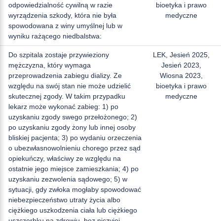
odpowiedzialność cywilną w razie
bioetyka i prawo
wyrządzenia szkody, która nie była
medyczne
spowodowana z winy umyślnej lub w
wyniku rażącego niedbalstwa:
Do szpitala zostaje przywieziony
LEK, Jesień 2025,
mężczyzna, który wymaga
Jesień 2023,
przeprowadzenia zabiegu dializy. Ze
Wiosna 2023,
względu na swój stan nie może udzielić
bioetyka i prawo
skutecznej zgody. W takim przypadku
medyczne
lekarz może wykonać zabieg: 1) po
uzyskaniu zgody swego przełożonego; 2)
po uzyskaniu zgody żony lub innej osoby
bliskiej pacjenta; 3) po wydaniu orzeczenia
o ubezwłasnowolnieniu chorego przez sąd
opiekuńczy, właściwy ze względu na
ostatnie jego miejsce zamieszkania; 4) po
uzyskaniu zezwolenia sądowego; 5) w
sytuacji, gdy zwłoka mogłaby spowodować
niebezpieczeństwo utraty życia albo
ciężkiego uszkodzenia ciała lub ciężkiego
uszczerbku na zdrowiu, bez niczyjej