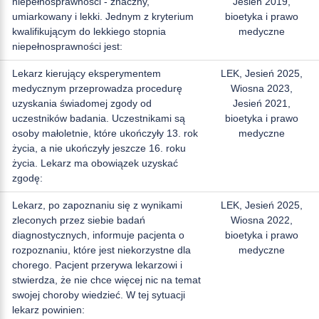
niepełnosprawności - znaczny,
Jesień 2019,
umiarkowany i lekki. Jednym z kryterium
bioetyka i prawo
kwalifikującym do lekkiego stopnia
medyczne
niepełnosprawności jest:
Lekarz kierujący eksperymentem
LEK, Jesień 2025,
medycznym przeprowadza procedurę
Wiosna 2023,
uzyskania świadomej zgody od
Jesień 2021,
uczestników badania. Uczestnikami są
bioetyka i prawo
osoby małoletnie, które ukończyły 13. rok
medyczne
życia, a nie ukończyły jeszcze 16. roku
życia. Lekarz ma obowiązek uzyskać
zgodę:
Lekarz, po zapoznaniu się z wynikami
LEK, Jesień 2025,
zleconych przez siebie badań
Wiosna 2022,
diagnostycznych, informuje pacjenta o
bioetyka i prawo
rozpoznaniu, które jest niekorzystne dla
medyczne
chorego. Pacjent przerywa lekarzowi i
stwierdza, że nie chce więcej nic na temat
swojej choroby wiedzieć. W tej sytuacji
lekarz powinien: