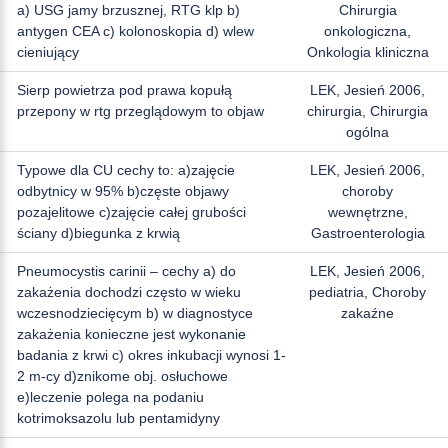
a) USG jamy brzusznej, RTG klp b)
Chirurgia
antygen CEA c) kolonoskopia d) wlew
onkologiczna,
cieniujący
Onkologia kliniczna
Sierp powietrza pod prawa kopułą
LEK, Jesień 2006,
przepony w rtg przeglądowym to objaw
chirurgia, Chirurgia
ogólna
Typowe dla CU cechy to: a)zajęcie
LEK, Jesień 2006,
odbytnicy w 95% b)częste objawy
choroby
pozajelitowe c)zajęcie całej grubości
wewnętrzne,
ściany d)biegunka z krwią
Gastroenterologia
Pneumocystis carinii – cechy a) do
LEK, Jesień 2006,
zakażenia dochodzi często w wieku
pediatria, Choroby
wczesnodziecięcym b) w diagnostyce
zakaźne
zakażenia konieczne jest wykonanie
badania z krwi c) okres inkubacji wynosi 1-
2 m-cy d)znikome obj. osłuchowe
e)leczenie polega na podaniu
kotrimoksazolu lub pentamidyny