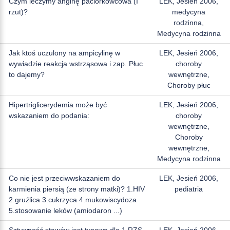
Czym leczymy anginę paciorkowcowa (I
LEK, Jesień 2006,
rzut)?
medycyna
rodzinna,
Medycyna rodzinna
Jak ktoś uczulony na ampicylinę w
LEK, Jesień 2006,
wywiadzie reakcja wstrząsowa i zap. Płuc
choroby
to dajemy?
wewnętrzne,
Choroby płuc
Hipertriglicerydemia może być
LEK, Jesień 2006,
wskazaniem do podania:
choroby
wewnętrzne,
Choroby
wewnętrzne,
Medycyna rodzinna
Co nie jest przeciwwskazaniem do
LEK, Jesień 2006,
karmienia piersią (ze strony matki)? 1.HIV
pediatria
2.gruźlica 3.cukrzyca 4.mukowiscydoza
5.stosowanie leków (amiodaron ...)
Sztywność stawów jest typowa dla 1.RZS
LEK, Jesień 2006,