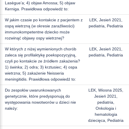
Lasègue’a; 4) objaw Amossa; 5) objaw
Kerniga. Prawidłowa odpowiedź to:
W jakim czasie po kontakcie z pacjentem z
LEK, Jesień 2021,
ospą wietrzną (w okresie zaraźliwości)
pediatria, Pediatria
immunokompetentne dziecko może
rozwinąć objawy ospy wietrznej?
W których z niżej wymienionych chorób
LEK, Jesień 2021,
zaleca się profilaktykę poekspozycyjną,
pediatria, Pediatria
czyli po kontakcie ze źródłem zakażenia?
1) świnka; 2) odra; 3) krztusiec; 4) ospa
wietrzna; 5) zakażenie Neisseria
meningitidis. Prawidłowa odpowiedź to:
Do zespołów uwarunkowanych
LEK, Wiosna 2025,
genetycznie, które predysponują do
Jesień 2021,
występowania nowotworów u dzieci nie
pediatria,
należy:
Onkologia i
hematologia
dziecięca, Pediatria