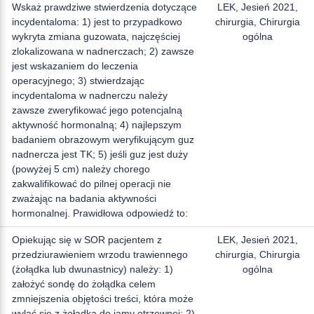
Wskaż prawdziwe stwierdzenia dotyczące
LEK, Jesień 2021,
incydentaloma: 1) jest to przypadkowo
chirurgia, Chirurgia
wykryta zmiana guzowata, najczęściej
ogólna
zlokalizowana w nadnerczach; 2) zawsze
jest wskazaniem do leczenia
operacyjnego; 3) stwierdzając
incydentaloma w nadnerczu należy
zawsze zweryfikować jego potencjalną
aktywność hormonalną; 4) najlepszym
badaniem obrazowym weryfikującym guz
nadnercza jest TK; 5) jeśli guz jest duży
(powyżej 5 cm) należy chorego
zakwalifikować do pilnej operacji nie
zważając na badania aktywności
hormonalnej. Prawidłowa odpowiedź to:
Opiekując się w SOR pacjentem z
LEK, Jesień 2021,
przedziurawieniem wrzodu trawiennego
chirurgia, Chirurgia
(żołądka lub dwunastnicy) należy: 1)
ogólna
założyć sondę do żołądka celem
zmniejszenia objętości treści, która może
wylać się z żołądka do jamy otrzewnej; 2)