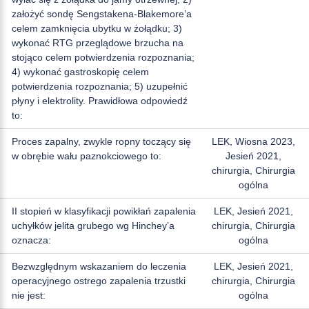
założyć sondę Sengstakena-Blakemore’a
celem zamknięcia ubytku w żołądku; 3)
wykonać RTG przeglądowe brzucha na
stojąco celem potwierdzenia rozpoznania;
4) wykonać gastroskopię celem
potwierdzenia rozpoznania; 5) uzupełnić
płyny i elektrolity. Prawidłowa odpowiedź
to:
Proces zapalny, zwykle ropny toczący się
LEK, Wiosna 2023,
w obrębie wału paznokciowego to:
Jesień 2021,
chirurgia, Chirurgia
ogólna
II stopień w klasyfikacji powikłań zapalenia
LEK, Jesień 2021,
uchyłków jelita grubego wg Hinchey’a
chirurgia, Chirurgia
oznacza:
ogólna
Bezwzględnym wskazaniem do leczenia
LEK, Jesień 2021,
operacyjnego ostrego zapalenia trzustki
chirurgia, Chirurgia
nie jest:
ogólna