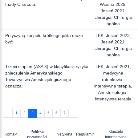
triady Charcota:
Wiosna 2025,
Jesień 2021,
chirurgia, Chirurgia
ogólna
Przyczyną zespołu krótkiego jelita może
LEK, Jesień 2023,
być:
Jesień 2021,
chirurgia, Chirurgia
ogólna
Trzeci stopień (ASA 3) w klasyfikacji ryzyka
LEK, Jesień 2021,
znieczulenia Amerykańskiego
medycyna
Towarzystwa Anestezjologicznego
ratunkowa i
oznacza:
intensywna terapia,
Anestezjologia i
intensywna terapia
←
1
2
3
4
5
6
7
→
Polityka
Klauzula
Kontakt
Netykieta
Regulamin
prywatności
informacyjna