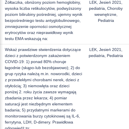
Żółtaczka, obniżony poziom hemoglobiny,
LEK, Jesień 2021,
wysoka liczba retikulocytów, podwyższony
pediatria, Choroby
poziom bilirubiny pośredniej, ujemny wynik
wewnętrzne,
bezpośredniego testu antyglobulinowego,
Pediatria
zmniejszenie oporności osmotycznej
erytrocytów oraz nieprawidłowy wynik
testu EMA wskazują na:
Wskaż prawdziwe stwierdzenia dotyczące
LEK, Jesień 2021,
dzieci z potwierdzonym zakażeniem
pediatria, Pediatria
COVID-19: 1) ponad 80% choruje
łagodnie (skąpo-lub bezobjawowo); 2) do
grup ryzyka należą m.in. noworodki, dzieci
z przewlekłymi chorobami nerek, dzieci z
otyłością; 3) niemowlęta oraz dzieci
poniżej 2. roku życia zawsze wymagają
zbadania przez lekarza; 4) pomiar
saturacji jest niezbędnym elementem
badania; 5) przydatnymi markerami do
monitorowania burzy cytokinowej są IL-6,
ferrytyna, LDH, D-dimery. Prawidłowa
odpowiedź to: