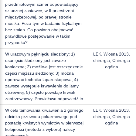
przedmiotowym szmer odpowiadający
sztucznej zastawce, w II przestrzeni
międzyżebrowej, po prawej stronie
mostka. Poza tym w badaniu fizykalnym
bez zmian. Co powinno obejmować
prawidłowe postępowanie w takim
przypadku?
W urazowym pęknięciu śledziony: 1)
LEK, Wiosna 2013,
usunięcie śledziony jest zawsze
chirurgia, Chirurgia
konieczne; 2) możliwe jest oszczędzenie
ogólna
części miąższu śledziony; 3) można
operować technika laparoskopową; 4)
zawsze występuje krwawienie do jamy
otrzewnej; 5) często powstaje krwiak
zaotrzewnowy. Prawidłowa odpowiedź to:
W celu tamowania krwawienia z górnego
LEK, Wiosna 2013,
odcinka przewodu pokarmowego pod
chirurgia, Chirurgia
postacią krwistych wymiotów w pierwszej
ogólna
kolejności (metoda z wyboru) należy
zastosować: