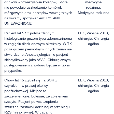
drinków w towarzystwie kolegów), które
medycyna
nie powoduje uszkodzenie komórek
rodzinna,
mózgowych oraz narządów wewnętrznych
Medycyna rodzinna
nazywamy spożywaniem: PYTANIE
UNIEWAŻNIONE
Pacjent lat 57 z potwierdzonym
LEK, Wiosna 2013,
histologicznie guzem typu adenocarinoma
chirurgia, Chirurgia
w zagięciu śledzionowym okrężnicy. W TK
ogólna
poza guzem pierwotnym innych zmian nie
stwierdzono. Anestezjologicznie pacjent
sklasyfikowany jako ASA2. Chirurgicznym
postępowaniem z wyboru będzie w takim
przypadku:
Chory lat 45 zgłosił się na SOR z
LEK, Wiosna 2013,
czyrakiem w prawej okolicy
chirurgia, Chirurgia
podżuchwowej. Miejsce to
ogólna
zaczerwienione, bolesne, ze zbieleniem
szczytu. Pacjent po wszczepieniu
sztucznej zastawki aortalnej w przebiegu
RZS (nieaktywne). W badaniu