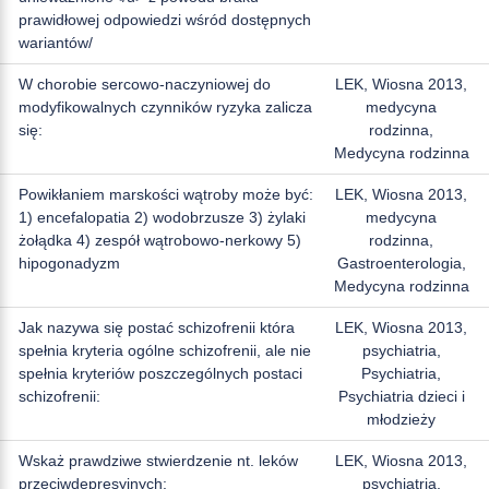
prawidłowej odpowiedzi wśród dostępnych
wariantów/
W chorobie sercowo-naczyniowej do
LEK, Wiosna 2013,
modyfikowalnych czynników ryzyka zalicza
medycyna
się:
rodzinna,
Medycyna rodzinna
Powikłaniem marskości wątroby może być:
LEK, Wiosna 2013,
1) encefalopatia 2) wodobrzusze 3) żylaki
medycyna
żołądka 4) zespół wątrobowo-nerkowy 5)
rodzinna,
hipogonadyzm
Gastroenterologia,
Medycyna rodzinna
Jak nazywa się postać schizofrenii która
LEK, Wiosna 2013,
spełnia kryteria ogólne schizofrenii, ale nie
psychiatria,
spełnia kryteriów poszczególnych postaci
Psychiatria,
schizofrenii:
Psychiatria dzieci i
młodzieży
Wskaż prawdziwe stwierdzenie nt. leków
LEK, Wiosna 2013,
przeciwdepresyjnych:
psychiatria,