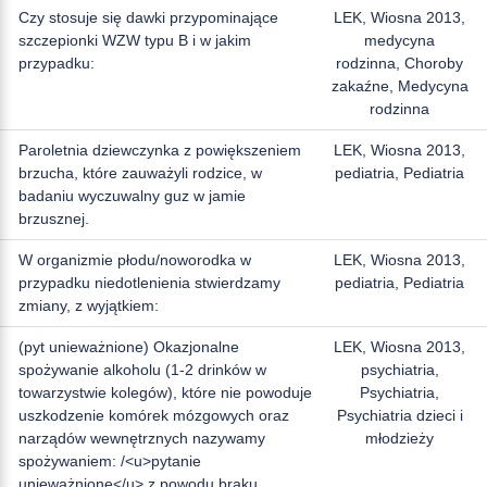
Czy stosuje się dawki przypominające
LEK, Wiosna 2013,
szczepionki WZW typu B i w jakim
medycyna
przypadku:
rodzinna, Choroby
zakaźne, Medycyna
rodzinna
Paroletnia dziewczynka z powiększeniem
LEK, Wiosna 2013,
brzucha, które zauważyli rodzice, w
pediatria, Pediatria
badaniu wyczuwalny guz w jamie
brzusznej.
W organizmie płodu/noworodka w
LEK, Wiosna 2013,
przypadku niedotlenienia stwierdzamy
pediatria, Pediatria
zmiany, z wyjątkiem:
(pyt unieważnione) Okazjonalne
LEK, Wiosna 2013,
spożywanie alkoholu (1-2 drinków w
psychiatria,
towarzystwie kolegów), które nie powoduje
Psychiatria,
uszkodzenie komórek mózgowych oraz
Psychiatria dzieci i
narządów wewnętrznych nazywamy
młodzieży
spożywaniem: /<u>pytanie
unieważnione</u> z powodu braku