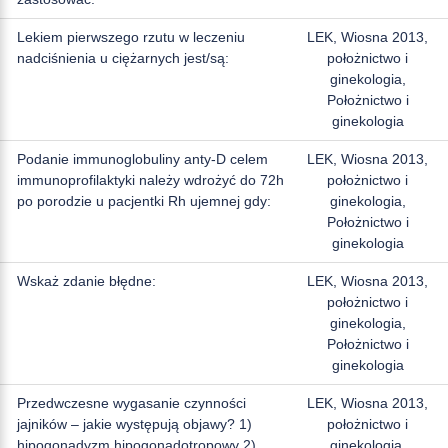
Lekiem pierwszego rzutu w leczeniu
LEK, Wiosna 2013,
nadciśnienia u ciężarnych jest/są:
położnictwo i
ginekologia,
Położnictwo i
ginekologia
Podanie immunoglobuliny anty-D celem
LEK, Wiosna 2013,
immunoprofilaktyki należy wdrożyć do 72h
położnictwo i
po porodzie u pacjentki Rh ujemnej gdy:
ginekologia,
Położnictwo i
ginekologia
Wskaż zdanie błędne:
LEK, Wiosna 2013,
położnictwo i
ginekologia,
Położnictwo i
ginekologia
Przedwczesne wygasanie czynności
LEK, Wiosna 2013,
jajników – jakie występują objawy? 1)
położnictwo i
hipogonadyzm hipogonadotropowy 2)
ginekologia,