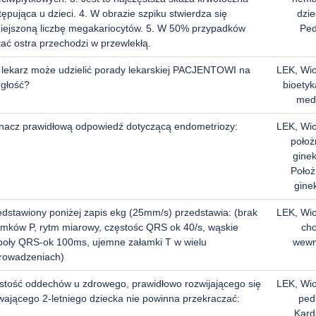
ępująca u dzieci. 4. W obrazie szpiku stwierdza się
dzie
iejszoną liczbę megakariocytów. 5. W 50% przypadków
Ped
ać ostra przechodzi w przewlekłą.
 lekarz może udzielić porady lekarskiej PACJENTOWI na
LEK, Wi
egłość?
bioetyk
med
nacz prawidłową odpowiedź dotyczącą endometriozy:
LEK, Wi
położ
ginek
Położ
gine
edstawiony poniżej zapis ekg (25mm/s) przedstawia: (brak
LEK, Wi
amków P, rytm miarowy, częstośc QRS ok 40/s, wąskie
ch
poły QRS-ok 100ms, ujemne załamki T w wielu
wewn
rowadzeniach)
stość oddechów u zdrowego, prawidłowo rozwijającego się
LEK, Wi
wającego 2-letniego dziecka nie powinna przekraczać:
pedi
Kard