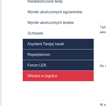
Niedokończone testy
Wyniki ukończonych egzaminów
Wyniki ukończonych testów
Tętn
jako
Schowek
Asystent Twojej nauki
Repetytorium
Forum LEK
Do 
Wiedza w pigułce
W p