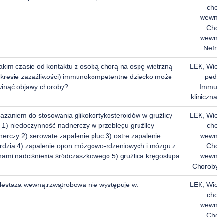
ch
wewn
Ch
wewn
Nefr
jakim czasie od kontaktu z osobą chorą na ospę wietrzną
LEK, Wi
okresie zazaźliwości) immunokompetentne dziecko może
pedi
winąć objawy choroby?
Immu
kliniczna
azaniem do stosowania glikokortykosteroidów w gruźlicy
LEK, Wi
: 1) niedoczynność nadnerczy w przebiegu gruźlicy
ch
nerczy 2) serowate zapalenie płuc 3) ostre zapalenie
wewn
erdzia 4) zapalenie opon mózgowo-rdzeniowych i mózgu z
Ch
hami nadciśnienia śródczaszkowego 5) gruźlica kręgosłupa
wewn
Chorob
lestaza wewnątrzwątrobowa nie występuje w:
LEK, Wi
ch
wewn
Ch