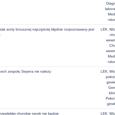
Diag
labora
Med
rat
iak aorty brzusznej najczęściej błędnie rozpoznawany jest
LEK, Wi
:
ch
wewn
Ch
wewn
Med
rat
cech zespołu Swyera nie należy:
LEK, Wi
położ
ginek
Gen
klin
Położ
gine
rzewlekłej chorobie nerek nie będzie
LEK, Wi