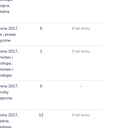
cięca,
iatria
osna 2017,
5
8 lat temu
a i prawo
yczne
osna 2017,
1
5 lat temu
nictwo i
ologia,
nictwo i
kologia
osna 2017,
0
-
oroby
ętrzne
osna 2017,
12
8 lat temu
atria,
iologia