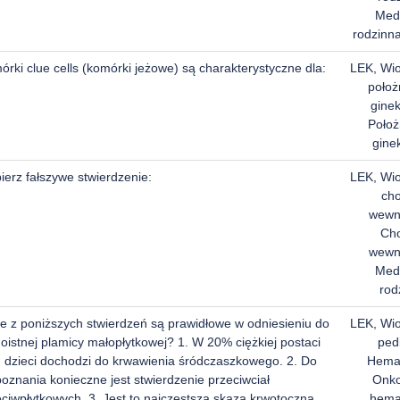
Med
rodzinna
rki clue cells (komórki jeżowe) są charakterystyczne dla:
LEK, Wi
położ
ginek
Położ
gine
ierz fałszywe stwierdzenie:
LEK, Wi
ch
wewn
Ch
wewn
Med
rod
re z poniższych stwierdzeń są prawidłowe w odniesieniu do
LEK, Wi
oistnej plamicy małopłytkowej? 1. W 20% ciężkiej postaci
pedi
 u dzieci dochodzi do krwawienia śródczaszkowego. 2. Do
Hemat
oznania konieczne jest stwierdzenie przeciwciał
Onko
eciwpłytkowych. 3. Jest to najczęstsza skaza krwotoczna
hema