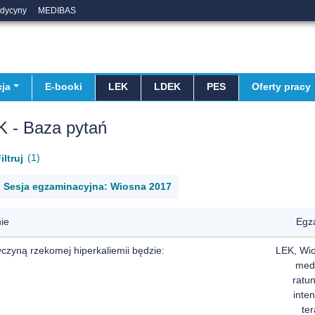
edycyny
MEDIBAS
ja
E-booki
LEK
LDEK
PES
Oferty pracy
K - Baza pytań
1
iltruj
Sesja egzaminacyjna: Wiosna 2017
ie
Egz
czyną rzekomej hiperkaliemii będzie:
LEK, Wi
med
ratu
inte
ter