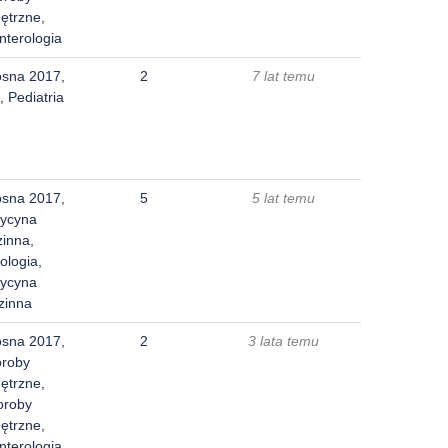
ętrzne,
nterologia
osna 2017,
2
7 lat temu
, Pediatria
osna 2017,
5
5 lat temu
ycyna
zinna,
ologia,
ycyna
zinna
osna 2017,
2
3 lata temu
oroby
ętrzne,
oroby
ętrzne,
nterologia