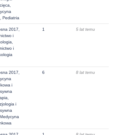
cięca,
ycyna
, Pediatria
osna 2017,
1
5 lat temu
nictwo i
ologia,
nictwo i
kologia
osna 2017,
6
8 lat temu
ycyna
nkowa i
nsywna
apia,
jologia i
nsywna
, Medycyna
unkowa
osna 2017,
1
8 lat temu