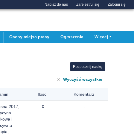
Napisz do nas
Zarejestruj się
Zaloguj się
Oceny miejsc pracy
Ogłoszenia
Więcej
Rozpocznij naukę
Wyczyść wszystkie
amin
Ilość
Komentarz
osna 2017,
0
-
ycyna
nkowa i
nsywna
apia,