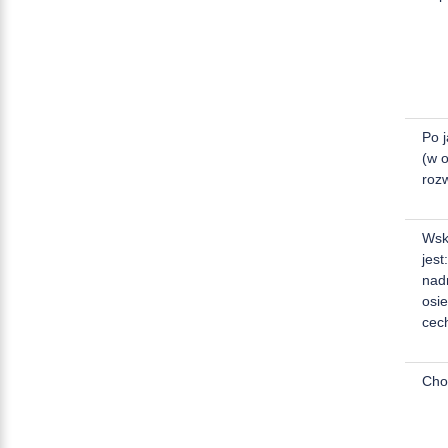
Po 
(w 
roz
Wsk
jest
nad
osi
cec
Cho