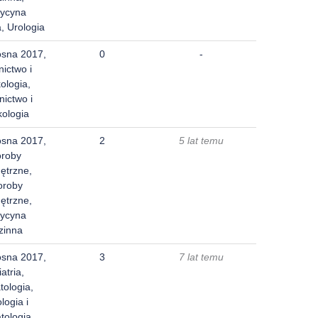
ycyna
, Urologia
osna 2017,
0
-
nictwo i
ologia,
nictwo i
kologia
osna 2017,
2
5 lat temu
oroby
ętrzne,
oroby
ętrzne,
ycyna
zinna
osna 2017,
3
7 lat temu
atria,
ologia,
logia i
tologia