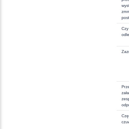
wyst
zmn
post
Czy
odl
Zaz
Prz
zał
zes
odp
Czę
czu