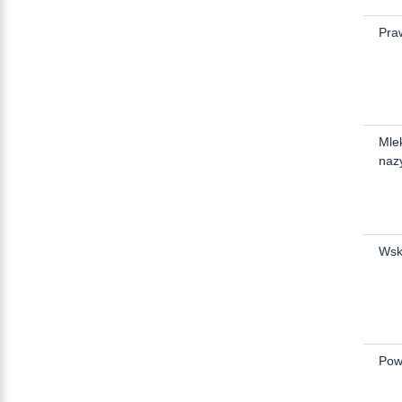
Pra
Mle
naz
Wsk
Pow