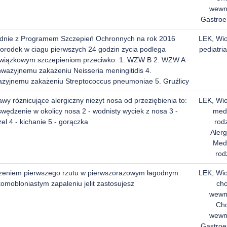
wewn
Gastroe
dnie z Programem Szczepień Ochronnych na rok 2016
LEK, Wi
orodek w ciagu pierwszych 24 godzin zycia podlega
pediatria
wiązkowym szczepieniom przeciwko: 1. WZW B 2. WZW A
nwazyjnemu zakażeniu Neisseria meningitidis 4.
azyjnemu zakażeniu Streptococcus pneumoniae 5. Gruźlicy
wy różnicujące alergiczny nieżyt nosa od przeziębienia to:
LEK, Wi
swędzenie w okolicy nosa 2 - wodnisty wyciek z nosa 3 -
med
el 4 - kichanie 5 - gorączka
rod
Alerg
Med
rod
zeniem pierwszego rzutu w pierwszorazowym łagodnym
LEK, Wi
omobłoniastym zapaleniu jelit zastosujesz
ch
wewn
Ch
wewn
Gastroe