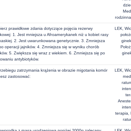
dzie
Med
rodzinna
ierz prawidłowe zdania dotyczące pojęcia rezerwy
LEK, Wi
ikowej: 1. Jest mniejsza u Afroamerykanek niż u kobiet rasy
położ
kaskiej. 2. Jest uwarunkowana genetycznie. 3. Zmniejsza
ginek
po operacji jajników. 4. Zmniejsza się w wyniku chorób
Położ
ików. 5. Zwiększa się wraz z wiekiem. 6. Zmniejsza się po
gine
sowaniu antybiotyków.
rzebiegu zatrzymania krążenia w obrazie migotania komór
LEK, Wi
esz zastosować:
med
ratu
inte
ter
Anestez
inte
terapia
rat
oworodka z masą urodzeniową poniżej 2000g zalecany
LEK, Wi