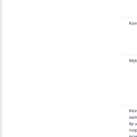
Komó
Wyb
Któ
sam
itp
rozp
prz