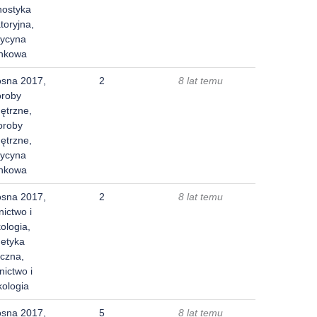
nostyka
toryjna,
ycyna
unkowa
osna 2017,
2
8 lat temu
oroby
ętrzne,
oroby
ętrzne,
ycyna
unkowa
osna 2017,
2
8 lat temu
nictwo i
ologia,
etyka
iczna,
nictwo i
kologia
osna 2017,
5
8 lat temu