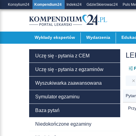
Konsylium24
Kompendium24
Indeks24
GdzieSkierowac24
Puls M
Wykłady ekspertów
Wydarzenia
Edukac
LE
Uczę się - pytania z CEM
F
Uczę się - pytania z egzaminów
Wyszukiwarka zaawansowana
Pytan
Symulator egzaminu
Przy
Baza pytań
Niedokończone egzaminy