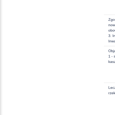
Zgo
now
obo
3. I
Inw
Obja
1 - 
kasz
Lec
rzek