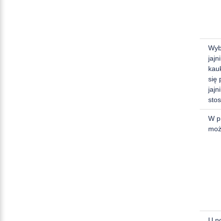
Wyb
jajn
kau
się 
jajn
sto
W p
moż
U n