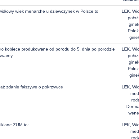
widłowy wiek menarche u dziewczynek w Polsce to:
LEK, Wi
położ
ginek
Położ
gine
ko kobiece produkowane od porodu do 5. dnia po porodzie
LEK, Wi
ywamy
położ
ginek
Położ
gine
aż zdanie fałszywe o pokrzywce
LEK, Wi
med
rod
Dermat
wene
ikłane ZUM to:
LEK, Wi
med
rod