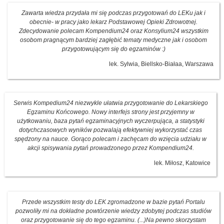
Zawarta wiedza przydała mi się podczas przygotowań do LEKu jak i
obecnie- w pracy jako lekarz Podstawowej Opieki Zdrowotnej.
Zdecydowanie polecam Kompendium24 oraz Konsylium24 wszystkim
osobom pragnącym bardziej zagłębić tematy medyczne jak i osobom
przygotowującym się do egzaminów :)
lek. Sylwia, Biellsko-Białaa, Warszawa
Serwis Kompedium24 niezwykle ułatwia przygotowanie do Lekarskiego
Egzaminu Końcowego. Nowy interfejs strony jest przyjemny w
użytkowaniu, baza pytań egzaminacyjnych wyczerpująca, a statystyki
dotychczasowych wyników pozwalają efektywniej wykorzystać czas
spędzony na nauce. Gorąco polecam i zachęcam do wzięcia udziału w
akcji spisywania pytań prowadzonego przez Kompendium24.
lek. Miłosz, Katowice
Przede wszystkim testy do LEK zgromadzone w bazie pytań Portalu
pozwoliły mi na dokładne powtórzenie wiedzy zdobytej podczas studiów
oraz przygotowanie się do tego egzaminu. (...)Na pewno skorzystam