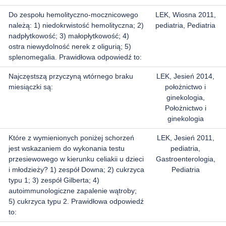
Do zespołu hemolityczno-mocznicowego
LEK, Wiosna 2011,
należą: 1) niedokrwistość hemolityczna; 2)
pediatria, Pediatria
nadpłytkowość; 3) małopłytkowość; 4)
ostra niewydolność nerek z oligurią; 5)
splenomegalia. Prawidłowa odpowiedź to:
Najczęstszą przyczyną wtórnego braku
LEK, Jesień 2014,
miesiączki są:
położnictwo i
ginekologia,
Położnictwo i
ginekologia
Które z wymienionych poniżej schorzeń
LEK, Jesień 2011,
jest wskazaniem do wykonania testu
pediatria,
przesiewowego w kierunku celiakii u dzieci
Gastroenterologia,
i młodzieży? 1) zespół Downa; 2) cukrzyca
Pediatria
typu 1; 3) zespół Gilberta; 4)
autoimmunologiczne zapalenie wątroby;
5) cukrzyca typu 2. Prawidłowa odpowiedź
to: