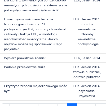
Dla której z wymienionych poniżej chorób
LEK, Jesień 2014
reumatycznych u dzieci charakterystyczne
jest występowanie małopłytkowości?
U mężczyzny wykonano badania
LEK, Jesień 2014,
laboratoryjne: obniżony TSH,
choroby
podwyższonym fT4, obniżony cholesterol
wewnętrzne,
całkowity i frakcja LDL, w morfologii
Choroby
niedokrwistość mikrocytarna. Jakich
wewnętrzne,
objawów można się spodziewać u tego
Endokrynologia
pacjenta?
Wybierz prawidłowe zdanie:
LEK, Jesień 2014
Badania przesiewowe służą:
LEK, Jesień 2014,
zdrowie publiczne,
Zdrowie publiczne
Przyczyną zespołu majaczeniowego może
LEK, Jesień 2014,
być:
psychiatria,
Psychiatria