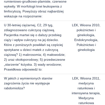
rumieniowo-grudkowo-plamiste, czerwone
wykwity. W morfologii krwi leukopenia z
limfocytozą. Powyższy obraz najbardziej
wskazuje na rozpoznanie:
U 30-letniej ciężarnej, C2, 29 tyg,
LEK, Wiosna 2010,
zdiagnozowano cukrzycę ciążową.
położnictwo i
Pacjentka martwi się o dalszy przebieg
ginekologia,
ciąży i wpływ cukrzycy na jej dziecko.
Endokrynologia,
Które z poniższych powikłań są częściej
Położnictwo i
spotykane u dzieci matek z cukrzycą
ginekologia
ciążową? 1) makrosomia; 4) małowodzie;
2) uraz okołoporodowy; 5) przedwczesne
„starzenie” łożyska. 3) wady wrodzone;
Prawidłowa odpowiedź to:
W jakich z wymienionych stanów
LEK, Wiosna 2011,
zagrożenia życia nie występuje
medycyna
rabdomioliza?
ratunkowa i
intensywna terapia,
Medycyna
ratunkowa