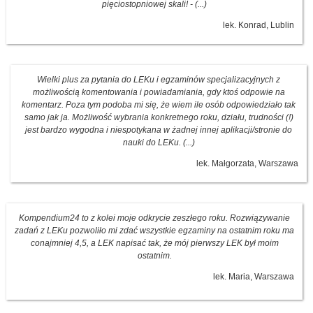
pięciostopniowej skali! - (...)
lek. Konrad, Lublin
Wielki plus za pytania do LEKu i egzaminów specjalizacyjnych z
możliwością komentowania i powiadamiania, gdy ktoś odpowie na
komentarz. Poza tym podoba mi się, że wiem ile osób odpowiedziało tak
samo jak ja. Możliwość wybrania konkretnego roku, działu, trudności (!)
jest bardzo wygodna i niespotykana w żadnej innej aplikacji/stronie do
nauki do LEKu. (...)
lek. Małgorzata, Warszawa
Kompendium24 to z kolei moje odkrycie zeszłego roku. Rozwiązywanie
zadań z LEKu pozwoliło mi zdać wszystkie egzaminy na ostatnim roku ma
conajmniej 4,5, a LEK napisać tak, że mój pierwszy LEK był moim
ostatnim.
lek. Maria, Warszawa