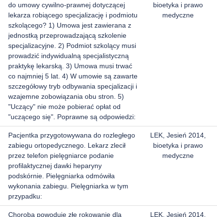
do umowy cywilno-prawnej dotyczącej
bioetyka i prawo
lekarza robiącego specjalizację i podmiotu
medyczne
szkolącego? 1) Umowa jest zawierana z
jednostką przeprowadzającą szkolenie
specjalizacyjne. 2) Podmiot szkolący musi
prowadzić indywidualną specjalistyczną
praktykę lekarską. 3) Umowa musi trwać
co najmniej 5 lat. 4) W umowie są zawarte
szczegółowy tryb odbywania specjalizacji i
wzajemne zobowiązania obu stron. 5)
"Uczący" nie może pobierać opłat od
"uczącego się". Poprawne są odpowiedzi:
Pacjentka przygotowywana do rozległego
LEK, Jesień 2014,
zabiegu ortopedycznego. Lekarz zlecił
bioetyka i prawo
przez telefon pielęgniarce podanie
medyczne
profilaktycznej dawki heparyny
podskórnie. Pielęgniarka odmówiła
wykonania zabiegu. Pielęgniarka w tym
przypadku:
Choroba powoduje złe rokowanie dla
LEK, Jesień 2014,