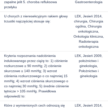
zapalne jelit 5. choroba refluksowa
Gastroenterologia
przełyku
U chorych z nieresekcyjnym rakiem głowy
LEK, Jesień 2014,
trzustki najczęściej stosuje się:
chirurgia, Chirurgia
ogólna, Chirurgia
onkologiczna,
Onkologia kliniczna,
Radioterapia
onkologiczna
Kryteria rozpoznania nadciśnienia
LEK, Jesień 2009,
indukowanego przez ciążę to: 1) ciśnienie
położnictwo i
rozkurczowe ≥ 90 mmHg; 2) ciśnienie
ginekologia,
skurczowe ≥ 140 mmHg; 3) wzrost
Położnictwo i
ciśnienia rozkurczowego o co najmniej 15
ginekologia
mmHg; 4) wzrost ciśnienia skurczowego o
co najmniej 30 mmHg; 5) średnie ciśnienie
tętnicze > 105 mmHg. Prawidłowa
odpowiedź to:
Które z wymienionych cech odnoszą się
LEK, Jesień 2014,