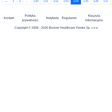
←
1
2
…
130
131
132
133
134
135
136
137
Polityka
Klauzula
Kontakt
Netykieta
Regulamin
prywatności
informacyjna
Copyright © 2008 - 2026 Bonnier Healthcare Polska Sp. z o o