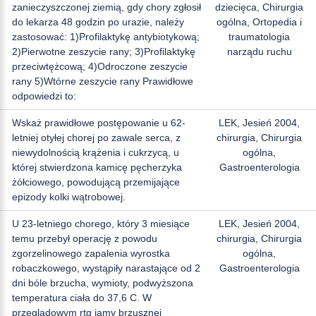
zanieczyszczonej ziemią, gdy chory zgłosił
dziecięca, Chirurgia
do lekarza 48 godzin po urazie, należy
ogólna, Ortopedia i
zastosować: 1)Profilaktykę antybiotykową;
traumatologia
2)Pierwotne zeszycie rany; 3)Profilaktykę
narządu ruchu
przeciwtężcową; 4)Odroczone zeszycie
rany 5)Wtórne zeszycie rany Prawidłowe
odpowiedzi to:
Wskaż prawidłowe postępowanie u 62-
LEK, Jesień 2004,
letniej otyłej chorej po zawale serca, z
chirurgia, Chirurgia
niewydolnością krążenia i cukrzycą, u
ogólna,
której stwierdzona kamicę pęcherzyka
Gastroenterologia
żółciowego, powodującą przemijające
epizody kolki wątrobowej.
U 23-letniego chorego, który 3 miesiące
LEK, Jesień 2004,
temu przebył operację z powodu
chirurgia, Chirurgia
zgorzelinowego zapalenia wyrostka
ogólna,
robaczkowego, wystąpiły narastające od 2
Gastroenterologia
dni bóle brzucha, wymioty, podwyższona
temperatura ciała do 37,6 C. W
przeglądowym rtg jamy brzusznej