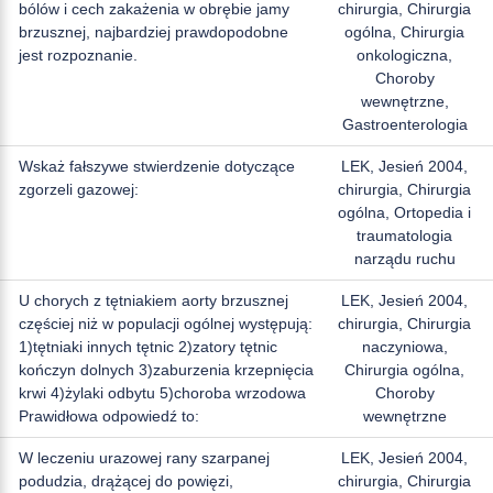
bólów i cech zakażenia w obrębie jamy
chirurgia, Chirurgia
brzusznej, najbardziej prawdopodobne
ogólna, Chirurgia
jest rozpoznanie.
onkologiczna,
Choroby
wewnętrzne,
Gastroenterologia
Wskaż fałszywe stwierdzenie dotyczące
LEK, Jesień 2004,
zgorzeli gazowej:
chirurgia, Chirurgia
ogólna, Ortopedia i
traumatologia
narządu ruchu
U chorych z tętniakiem aorty brzusznej
LEK, Jesień 2004,
częściej niż w populacji ogólnej występują:
chirurgia, Chirurgia
1)tętniaki innych tętnic 2)zatory tętnic
naczyniowa,
kończyn dolnych 3)zaburzenia krzepnięcia
Chirurgia ogólna,
krwi 4)żylaki odbytu 5)choroba wrzodowa
Choroby
Prawidłowa odpowiedź to:
wewnętrzne
W leczeniu urazowej rany szarpanej
LEK, Jesień 2004,
podudzia, drążącej do powięzi,
chirurgia, Chirurgia