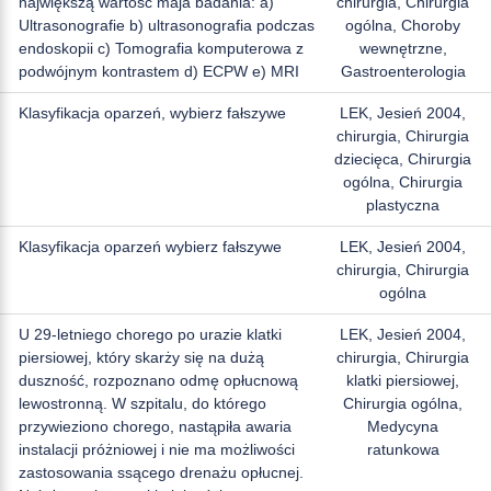
największą wartość maja badania: a)
chirurgia, Chirurgia
Ultrasonografie b) ultrasonografia podczas
ogólna, Choroby
endoskopii c) Tomografia komputerowa z
wewnętrzne,
podwójnym kontrastem d) ECPW e) MRI
Gastroenterologia
Klasyfikacja oparzeń, wybierz fałszywe
LEK, Jesień 2004,
chirurgia, Chirurgia
dziecięca, Chirurgia
ogólna, Chirurgia
plastyczna
Klasyfikacja oparzeń wybierz fałszywe
LEK, Jesień 2004,
chirurgia, Chirurgia
ogólna
U 29-letniego chorego po urazie klatki
LEK, Jesień 2004,
piersiowej, który skarży się na dużą
chirurgia, Chirurgia
duszność, rozpoznano odmę opłucnową
klatki piersiowej,
lewostronną. W szpitalu, do którego
Chirurgia ogólna,
przywieziono chorego, nastąpiła awaria
Medycyna
instalacji próżniowej i nie ma możliwości
ratunkowa
zastosowania ssącego drenażu opłucnej.