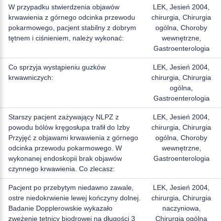
W przypadku stwierdzenia objawów
LEK, Jesień 2004,
krwawienia z górnego odcinka przewodu
chirurgia, Chirurgia
pokarmowego, pacjent stabilny z dobrym
ogólna, Choroby
tętnem i ciśnieniem, należy wykonać:
wewnętrzne,
Gastroenterologia
Co sprzyja wystąpieniu guzków
LEK, Jesień 2004,
krwawniczych:
chirurgia, Chirurgia
ogólna,
Gastroenterologia
Starszy pacjent zażywający NLPZ z
LEK, Jesień 2004,
powodu bólów kręgosłupa trafił do Izby
chirurgia, Chirurgia
Przyjęć z objawami krwawienia z górnego
ogólna, Choroby
odcinka przewodu pokarmowego. W
wewnętrzne,
wykonanej endoskopii brak objawów
Gastroenterologia
czynnego krwawienia. Co zlecasz:
Pacjent po przebytym niedawno zawale,
LEK, Jesień 2004,
ostre niedokrwienie lewej kończyny dolnej.
chirurgia, Chirurgia
Badanie Dopplerowskie wykazało
naczyniowa,
zwężenie tętnicy biodrowej na długości 3
Chirurgia ogólna