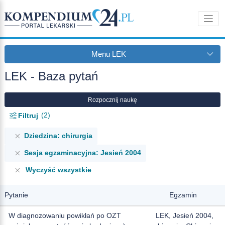
Menu LEK
LEK - Baza pytań
Rozpocznij naukę
2
Filtruj
Dziedzina: chirurgia
Sesja egzaminacyjna: Jesień 2004
Wyczyść wszystkie
Pytanie
Egzamin
W diagnozowaniu powikłań po OZT
LEK, Jesień 2004,