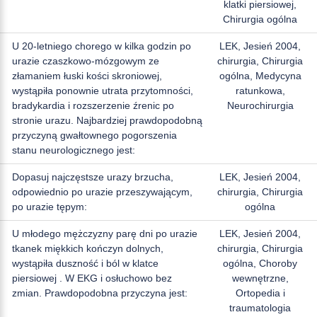
klatki piersiowej,
Chirurgia ogólna
U 20-letniego chorego w kilka godzin po
LEK, Jesień 2004,
urazie czaszkowo-mózgowym ze
chirurgia, Chirurgia
złamaniem łuski kości skroniowej,
ogólna, Medycyna
wystąpiła ponownie utrata przytomności,
ratunkowa,
bradykardia i rozszerzenie źrenic po
Neurochirurgia
stronie urazu. Najbardziej prawdopodobną
przyczyną gwałtownego pogorszenia
stanu neurologicznego jest:
Dopasuj najczęstsze urazy brzucha,
LEK, Jesień 2004,
odpowiednio po urazie przeszywającym,
chirurgia, Chirurgia
po urazie tępym:
ogólna
U młodego mężczyzny parę dni po urazie
LEK, Jesień 2004,
tkanek miękkich kończyn dolnych,
chirurgia, Chirurgia
wystąpiła duszność i ból w klatce
ogólna, Choroby
piersiowej . W EKG i osłuchowo bez
wewnętrzne,
zmian. Prawdopodobna przyczyna jest:
Ortopedia i
traumatologia