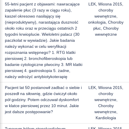
55-letni pacjent z objawami: nawracające
LEK, Wiosna 2015,
zapalenie płuc (3 razy w ciągu roku),
choroby
kaszel okresowo nasilający się
wewnętrzne,
(nieproduktywny), narastająca duszność
onkologia, Choroby
około roku oraz w przeciągu ostatnich 2
płuc, Choroby
tygodni krwioplucie. Wieloletni palacz (30
wewnętrzne
paczkolat w wywiadzie). Jakie badania
należy wykonać w celu weryfikacji
rozpoznania wstępnego? 1. RTG klatki
piersiowej 2. bronchofiberoskopia lub
badanie cytologiczne plwociny 3. MR klatki
piersiowej 4. gastroskopia 5. żadne,
należy wdrożyć antybiotykoterapię
Pacjent lat 50 postanowił zadbać o siebie i
LEK, Wiosna 2015,
poszedł na siłownię, gdzie ćwiczył około
choroby
pół godziny. Potem odczuwał dyskomfort
wewnętrzne,
w klatce piersiowej przez 10 minut. Jakie
Choroby
jest dalsze postępowanie?
wewnętrzne,
Kardiologia
Typowym bólem stenokardialnym
LEK, Wiosna 2015,