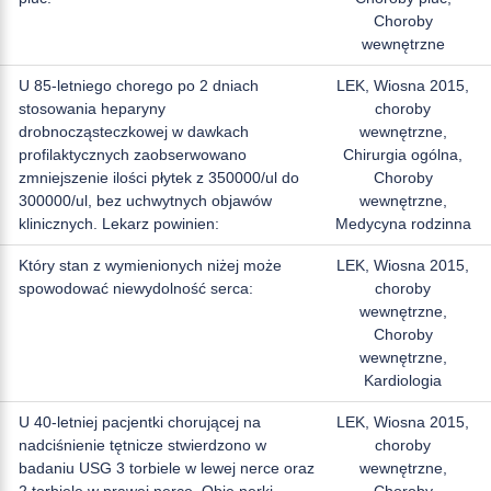
Choroby
wewnętrzne
U 85-letniego chorego po 2 dniach
LEK, Wiosna 2015,
stosowania heparyny
choroby
drobnocząsteczkowej w dawkach
wewnętrzne,
profilaktycznych zaobserwowano
Chirurgia ogólna,
zmniejszenie ilości płytek z 350000/ul do
Choroby
300000/ul, bez uchwytnych objawów
wewnętrzne,
klinicznych. Lekarz powinien:
Medycyna rodzinna
Który stan z wymienionych niżej może
LEK, Wiosna 2015,
spowodować niewydolność serca:
choroby
wewnętrzne,
Choroby
wewnętrzne,
Kardiologia
U 40-letniej pacjentki chorującej na
LEK, Wiosna 2015,
nadciśnienie tętnicze stwierdzono w
choroby
badaniu USG 3 torbiele w lewej nerce oraz
wewnętrzne,
2 torbiele w prawej nerce. Obie nerki
Choroby