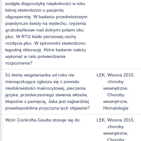
podjęła diagnostykę niepłodności w toku
której stwierdzono u pacjenta
oligospermię. W badaniu przedmiotowym
pojedyncze świsty na wydechu, rzężenia
grubobańkowe nad dolnymi polami obu
płuc. W RTG klatki piersiowej cechy
rozdęcia płuc. W spirometrii stwierdzono
łagodną obturację. Które badanie należy
wykonać w celu potwierdzenia
rozpoznania?
51-letnia wegetarianka od roku nie
LEK, Wiosna 2015,
miesiączkująca zgłasza się z powodu
choroby
niedokrwistości makrocytowej, pieczenia
wewnętrzne,
języka, przedwczesnego siwienia włosów,
Choroby
kłopotów z pamięcią. Jaka jest najbardziej
wewnętrzne,
prawdopodobna przyczyna tych objawów?
Hematologia
Wzór Cockrofta-Gaulta stosuje się do:
LEK, Wiosna 2015,
choroby
wewnętrzne,
Choroby