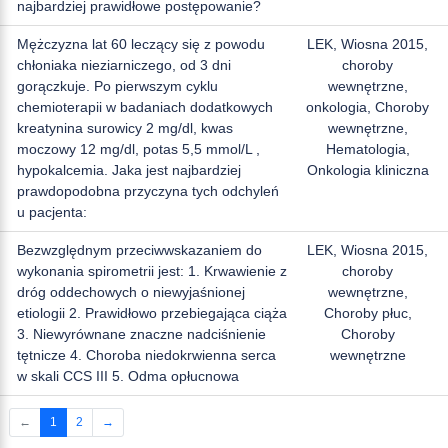
najbardziej prawidłowe postępowanie?
Mężczyzna lat 60 leczący się z powodu
LEK, Wiosna 2015,
chłoniaka nieziarniczego, od 3 dni
choroby
gorączkuje. Po pierwszym cyklu
wewnętrzne,
chemioterapii w badaniach dodatkowych
onkologia, Choroby
kreatynina surowicy 2 mg/dl, kwas
wewnętrzne,
moczowy 12 mg/dl, potas 5,5 mmol/L ,
Hematologia,
hypokalcemia. Jaka jest najbardziej
Onkologia kliniczna
prawdopodobna przyczyna tych odchyleń
u pacjenta:
Bezwzględnym przeciwwskazaniem do
LEK, Wiosna 2015,
wykonania spirometrii jest: 1. Krwawienie z
choroby
dróg oddechowych o niewyjaśnionej
wewnętrzne,
etiologii 2. Prawidłowo przebiegająca ciąża
Choroby płuc,
3. Niewyrównane znaczne nadciśnienie
Choroby
tętnicze 4. Choroba niedokrwienna serca
wewnętrzne
w skali CCS III 5. Odma opłucnowa
←
1
2
→