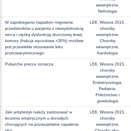
wewnętrzne,
Nefrologia
W zapobieganiu napadom migotania
LEK, Wiosna 2015,
przedsionków u pacjenta z niewydolnością
choroby
serca i ciężką dysfunkcją skurczową lewej
wewnętrzne,
komory (frakcja wyrzutowa <35%) możliwe
Choroby
jest przewlekłe stosowanie leku
wewnętrzne,
przeciwarytmicznego:
Kardiologia
Pubarche precox oznacza:
LEK, Wiosna 2015,
choroby
wewnętrzne,
Endokrynologia,
Pediatria,
Położnictwo i
ginekologia
Jaki antybiotyk należy zastosować w
LEK, Wiosna 2015,
leczeniu empirycznym u dorosłych
choroby
chorujących na pozaszpitalne zapalenie
wewnętrzne,
płuc.
Choroby płuc,