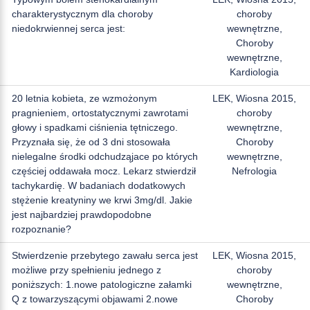
charakterystycznym dla choroby
choroby
niedokrwiennej serca jest:
wewnętrzne,
Choroby
wewnętrzne,
Kardiologia
20 letnia kobieta, ze wzmożonym
LEK, Wiosna 2015,
pragnieniem, ortostatycznymi zawrotami
choroby
głowy i spadkami ciśnienia tętniczego.
wewnętrzne,
Przyznała się, że od 3 dni stosowała
Choroby
nielegalne środki odchudząjace po których
wewnętrzne,
częściej oddawała mocz. Lekarz stwierdził
Nefrologia
tachykardię. W badaniach dodatkowych
stężenie kreatyniny we krwi 3mg/dl. Jakie
jest najbardziej prawdopodobne
rozpoznanie?
Stwierdzenie przebytego zawału serca jest
LEK, Wiosna 2015,
możliwe przy spełnieniu jednego z
choroby
poniższych: 1.nowe patologiczne załamki
wewnętrzne,
Q z towarzyszącymi objawami 2.nowe
Choroby