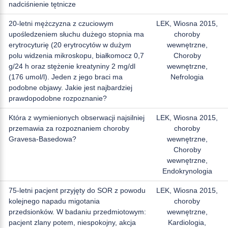
nadciśnienie tętnicze
20-letni mężczyzna z czuciowym
LEK, Wiosna 2015,
upośledzeniem słuchu dużego stopnia ma
choroby
erytrocyturię (20 erytrocytów w dużym
wewnętrzne,
polu widzenia mikroskopu, białkomocz 0,7
Choroby
g/24 h oraz stężenie kreatyniny 2 mg/dl
wewnętrzne,
(176 umol/l). Jeden z jego braci ma
Nefrologia
podobne objawy. Jakie jest najbardziej
prawdopodobne rozpoznanie?
Która z wymienionych obserwacji najsilniej
LEK, Wiosna 2015,
przemawia za rozpoznaniem choroby
choroby
Gravesa-Basedowa?
wewnętrzne,
Choroby
wewnętrzne,
Endokrynologia
75-letni pacjent przyjęty do SOR z powodu
LEK, Wiosna 2015,
kolejnego napadu migotania
choroby
przedsionków. W badaniu przedmiotowym:
wewnętrzne,
pacjent zlany potem, niespokojny, akcja
Kardiologia,