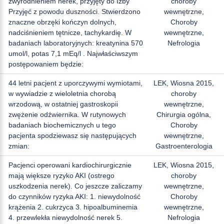
zwyrodnieniem nerek, przyjęty do Izby
choroby
Przyjęć z powodu duszności. Stwierdzono
wewnętrzne,
znaczne obrzęki kończyn dolnych,
Choroby
nadciśnieniem tętnicze, tachykardię. W
wewnętrzne,
badaniach laboratoryjnych: kreatynina 570
Nefrologia
umol/l, potas 7,1 mEq/l . Najwłaściwszym
postępowaniem będzie:
44 letni pacjent z uporczywymi wymiotami,
LEK, Wiosna 2015,
w wywiadzie z wieloletnia chorobą
choroby
wrzodową, w ostatniej gastroskopii
wewnętrzne,
zwężenie odźwiernika. W rutynowych
Chirurgia ogólna,
badaniach biochemicznych u tego
Choroby
pacjenta spodziewasz się następujących
wewnętrzne,
zmian:
Gastroenterologia
Pacjenci operowani kardiochirurgicznie
LEK, Wiosna 2015,
mają większe ryzyko AKI (ostrego
choroby
uszkodzenia nerek). Co jeszcze zaliczamy
wewnętrzne,
do czynników ryzyka AKI: 1. niewydolność
Choroby
krążenia 2. cukrzyca 3. hipoalbuminemia
wewnętrzne,
4. przewlekła niewydolność nerek 5.
Nefrologia