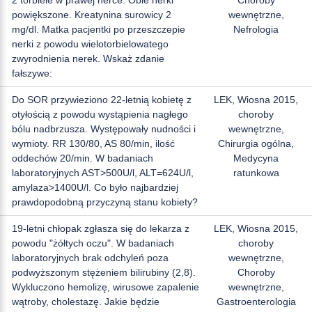
powiększone. Kreatynina surowicy 2
wewnętrzne,
mg/dl. Matka pacjentki po przeszczepie
Nefrologia
nerki z powodu wielotorbielowatego
zwyrodnienia nerek. Wskaż zdanie
fałszywe:
Do SOR przywieziono 22-letnią kobietę z
LEK, Wiosna 2015,
otyłością z powodu wystąpienia nagłego
choroby
bólu nadbrzusza. Występowały nudności i
wewnętrzne,
wymioty. RR 130/80, AS 80/min, ilość
Chirurgia ogólna,
oddechów 20/min. W badaniach
Medycyna
laboratoryjnych AST>500U/l, ALT=624U/l,
ratunkowa
amylaza>1400U/l. Co było najbardziej
prawdopodobną przyczyną stanu kobiety?
19-letni chłopak zgłasza się do lekarza z
LEK, Wiosna 2015,
powodu "żółtych oczu". W badaniach
choroby
laboratoryjnych brak odchyleń poza
wewnętrzne,
podwyższonym stężeniem bilirubiny (2,8).
Choroby
Wykluczono hemolizę, wirusowe zapalenie
wewnętrzne,
wątroby, cholestazę. Jakie będzie
Gastroenterologia