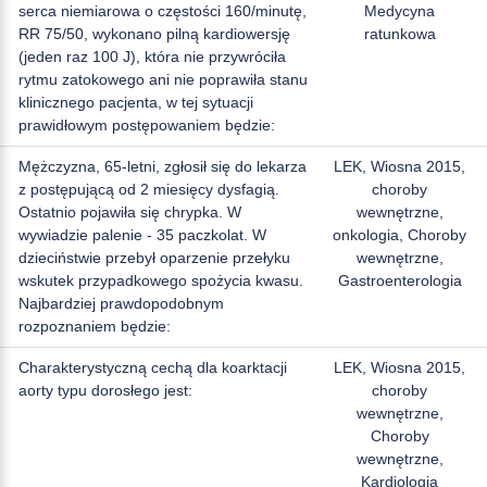
serca niemiarowa o częstości 160/minutę,
Medycyna
RR 75/50, wykonano pilną kardiowersję
ratunkowa
(jeden raz 100 J), która nie przywróciła
rytmu zatokowego ani nie poprawiła stanu
klinicznego pacjenta, w tej sytuacji
prawidłowym postępowaniem będzie:
Mężczyzna, 65-letni, zgłosił się do lekarza
LEK, Wiosna 2015,
z postępującą od 2 miesięcy dysfagią.
choroby
Ostatnio pojawiła się chrypka. W
wewnętrzne,
wywiadzie palenie - 35 paczkolat. W
onkologia, Choroby
dzieciństwie przebył oparzenie przełyku
wewnętrzne,
wskutek przypadkowego spożycia kwasu.
Gastroenterologia
Najbardziej prawdopodobnym
rozpoznaniem będzie:
Charakterystyczną cechą dla koarktacji
LEK, Wiosna 2015,
aorty typu dorosłego jest:
choroby
wewnętrzne,
Choroby
wewnętrzne,
Kardiologia