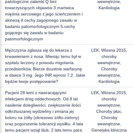
patologiczne załamki Q bez
wewnętrzne,
towarzyszących objawów 3.martwica
Kardiologia
mięśnia sercowego z jego ścieńczeniem i
akinezą 4.cechy zagojonego zawału w
badaniu patomorfologicznym 5.cechy
gojącego się zawalu w badaniu
patomorfologicznym
Mężczyzna zgłasza się do lekarza z
LEK, Wiosna 2015,
krwawieniem z nosa. Miesiąc temu był w
choroby
szpitalu leczony z powodu migotania
wewnętrzne,
przedsionków. Bierze doustnie warfarynę
Choroby
w dawce 3 mg. Jego INR wynosi 7,2. Jakie
wewnętrzne,
będzie twoje postępowanie?
Kardiologia
Pacjent 28 letni z nawracającymi
LEK, Wiosna 2015,
infekcjami dróg oddechowych. Od 8 lat
choroby
nasilenie dolegliwości, zwiększenie ilości
wewnętrzne,
odkrztuszanej wydzieliny i zmiana jej
Choroby płuc,
koloru na żółty (okresowo żółto-zielony)
Choroby
oraz pogorszenie tolerancji wysiłku. 4 lata
wewnętrzne,
temu pacjent wziął ślub, 2 lata temu para
Genetyka kliniczna