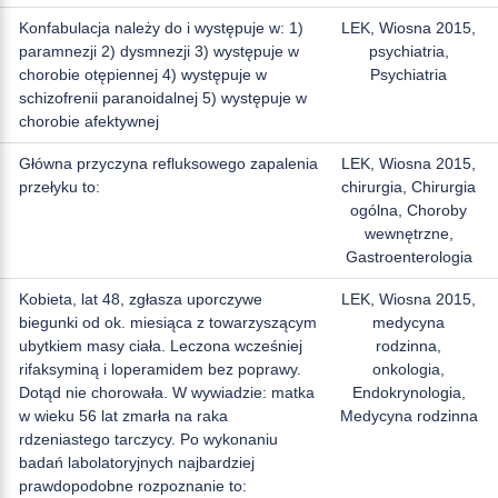
Konfabulacja należy do i występuje w: 1)
LEK, Wiosna 2015,
paramnezji 2) dysmnezji 3) występuje w
psychiatria,
chorobie otępiennej 4) występuje w
Psychiatria
schizofrenii paranoidalnej 5) występuje w
chorobie afektywnej
Główna przyczyna refluksowego zapalenia
LEK, Wiosna 2015,
przełyku to:
chirurgia, Chirurgia
ogólna, Choroby
wewnętrzne,
Gastroenterologia
Kobieta, lat 48, zgłasza uporczywe
LEK, Wiosna 2015,
biegunki od ok. miesiąca z towarzyszącym
medycyna
ubytkiem masy ciała. Leczona wcześniej
rodzinna,
rifaksyminą i loperamidem bez poprawy.
onkologia,
Dotąd nie chorowała. W wywiadzie: matka
Endokrynologia,
w wieku 56 lat zmarła na raka
Medycyna rodzinna
rdzeniastego tarczycy. Po wykonaniu
badań labolatoryjnych najbardziej
prawdopodobne rozpoznanie to: