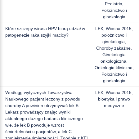
Pediatria,
Położnictwo i
ginekologia
Które szczepy wirusa HPV biorą udział w
LEK, Wiosna 2015,
patogenezie raka szyjki macicy?
położnictwo i
ginekologia,
Choroby zakaźne,
Ginekologia
onkologiczna,
Onkologia kliniczna,
Położnictwo i
ginekologia
Wedługg wytycznych Towarzystwa
LEK, Wiosna 2015,
Naukowego pacjent leczony z powodu
bioetyka i prawo
choroby A powinien otrzymywać lek B.
medyczne
Lekarz prowadzący znając wyniki
aktualnego dużego badania klinicznego
wie, że lek B powoduje wzrost
śmiertelności u pacjentów, a lek C
zmniejszenie śmiertelności. Zgodnie z KEL