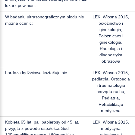
lekarz powinien:
W badaniu ultrasonograficznym płodu nie
LEK, Wiosna 2015,
można ocenić:
położnictwo i
ginekologia,
Położnictwo i
ginekologia,
Radiologia i
diagnostyka
obrazowa
Lordoza lędźwiowa kształtuje się:
LEK, Wiosna 2015,
pediatria, Ortopedia
i traumatologia
narządu ruchu,
Pediatria,
Rehabilitacja
medyczna
Kobieta 65 lat, pali papierosy od 45 lat,
LEK, Wiosna 2015,
przyjęta z powodu ospałości. Sód
medycyna
120mmol/litr w osoczu i 60mmoli/l w
ratunkowa i