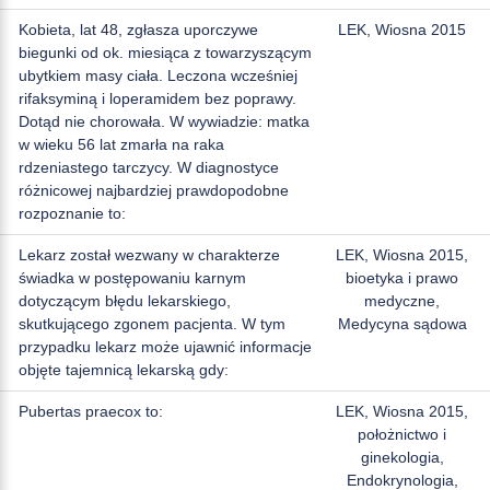
Kobieta, lat 48, zgłasza uporczywe
LEK, Wiosna 2015
biegunki od ok. miesiąca z towarzyszącym
ubytkiem masy ciała. Leczona wcześniej
rifaksyminą i loperamidem bez poprawy.
Dotąd nie chorowała. W wywiadzie: matka
w wieku 56 lat zmarła na raka
rdzeniastego tarczycy. W diagnostyce
różnicowej najbardziej prawdopodobne
rozpoznanie to:
Lekarz został wezwany w charakterze
LEK, Wiosna 2015,
świadka w postępowaniu karnym
bioetyka i prawo
dotyczącym błędu lekarskiego,
medyczne,
skutkującego zgonem pacjenta. W tym
Medycyna sądowa
przypadku lekarz może ujawnić informacje
objęte tajemnicą lekarską gdy:
Pubertas praecox to:
LEK, Wiosna 2015,
położnictwo i
ginekologia,
Endokrynologia,