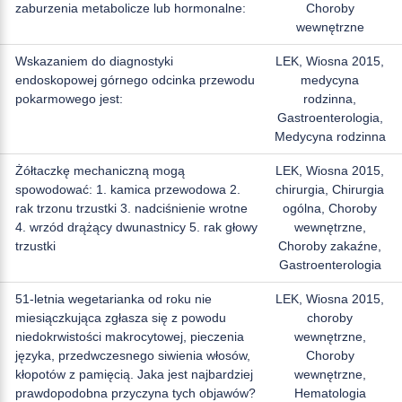
zaburzenia metabolicze lub hormonalne:
Choroby
wewnętrzne
Wskazaniem do diagnostyki
LEK, Wiosna 2015,
endoskopowej górnego odcinka przewodu
medycyna
pokarmowego jest:
rodzinna,
Gastroenterologia,
Medycyna rodzinna
Żółtaczkę mechaniczną mogą
LEK, Wiosna 2015,
spowodować: 1. kamica przewodowa 2.
chirurgia, Chirurgia
rak trzonu trzustki 3. nadciśnienie wrotne
ogólna, Choroby
4. wrzód drążący dwunastnicy 5. rak głowy
wewnętrzne,
trzustki
Choroby zakaźne,
Gastroenterologia
51-letnia wegetarianka od roku nie
LEK, Wiosna 2015,
miesiączkująca zgłasza się z powodu
choroby
niedokrwistości makrocytowej, pieczenia
wewnętrzne,
języka, przedwczesnego siwienia włosów,
Choroby
kłopotów z pamięcią. Jaka jest najbardziej
wewnętrzne,
prawdopodobna przyczyna tych objawów?
Hematologia