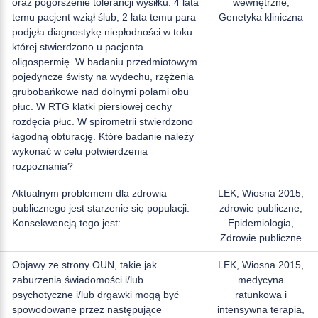
oraz pogorszenie tolerancji wysiłku. 4 lata
wewnętrzne,
temu pacjent wziął ślub, 2 lata temu para
Genetyka kliniczna
podjęła diagnostykę niepłodności w toku
której stwierdzono u pacjenta
oligospermię. W badaniu przedmiotowym
pojedyncze świsty na wydechu, rzężenia
grubobańkowe nad dolnymi polami obu
płuc. W RTG klatki piersiowej cechy
rozdęcia płuc. W spirometrii stwierdzono
łagodną obturację. Które badanie należy
wykonać w celu potwierdzenia
rozpoznania?
Aktualnym problemem dla zdrowia
LEK, Wiosna 2015,
publicznego jest starzenie się populacji.
zdrowie publiczne,
Konsekwencją tego jest:
Epidemiologia,
Zdrowie publiczne
Objawy ze strony OUN, takie jak
LEK, Wiosna 2015,
zaburzenia świadomości i/lub
medycyna
psychotyczne i/lub drgawki mogą być
ratunkowa i
spowodowane przez następujące
intensywna terapia,