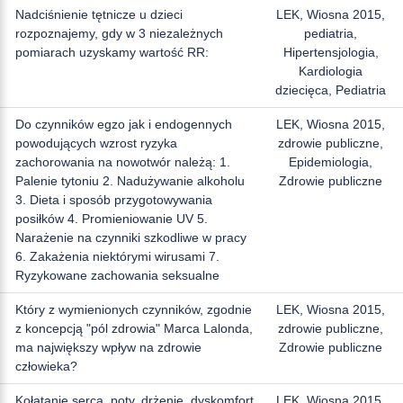
Nadciśnienie tętnicze u dzieci
LEK, Wiosna 2015,
rozpoznajemy, gdy w 3 niezależnych
pediatria,
pomiarach uzyskamy wartość RR:
Hipertensjologia,
Kardiologia
dziecięca, Pediatria
Do czynników egzo jak i endogennych
LEK, Wiosna 2015,
powodujących wzrost ryzyka
zdrowie publiczne,
zachorowania na nowotwór należą: 1.
Epidemiologia,
Palenie tytoniu 2. Nadużywanie alkoholu
Zdrowie publiczne
3. Dieta i sposób przygotowywania
posiłków 4. Promieniowanie UV 5.
Narażenie na czynniki szkodliwe w pracy
6. Zakażenia niektórymi wirusami 7.
Ryzykowane zachowania seksualne
Który z wymienionych czynników, zgodnie
LEK, Wiosna 2015,
z koncepcją "pól zdrowia" Marca Lalonda,
zdrowie publiczne,
ma największy wpływ na zdrowie
Zdrowie publiczne
człowieka?
Kołatanie serca, poty, drżenie, dyskomfort
LEK, Wiosna 2015,