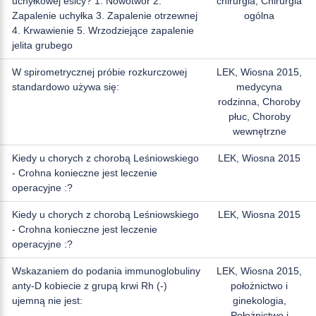
uchyłkowej esicy? 1. Nowotwór 2.
chirurgia, Chirurgia
Zapalenie uchyłka 3. Zapalenie otrzewnej
ogólna
4. Krwawienie 5. Wrzodziejące zapalenie
jelita grubego
W spirometrycznej próbie rozkurczowej
LEK, Wiosna 2015,
standardowo używa się:
medycyna
rodzinna, Choroby
płuc, Choroby
wewnętrzne
Kiedy u chorych z chorobą Leśniowskiego
LEK, Wiosna 2015
- Crohna konieczne jest leczenie
operacyjne :?
Kiedy u chorych z chorobą Leśniowskiego
LEK, Wiosna 2015
- Crohna konieczne jest leczenie
operacyjne :?
Wskazaniem do podania immunoglobuliny
LEK, Wiosna 2015,
anty-D kobiecie z grupą krwi Rh (-)
położnictwo i
ujemną nie jest:
ginekologia,
Położnictwo i