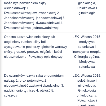
może być powikłaniem ciąży
ginekologia,
wielopłodowej: 1.
Położnictwo i
Dwukosmówkowej,dwuowodniowej 2.
ginekologia
Jednokosmówkowej, jednoowodniowej 3.
Jednokosmówkowej, dwuowodniowej 4.
Dwukosmówkowe, jednoowodniowej
Obecne zaczerwienienie skóry lub
LEK, Wiosna 2015,
uogólniony rumień, silny ból,
medycyna
występowanie pęcherzy, głębokie warstwy
ratunkowa i
skóry, gruczoły potowe, mięśnie i kości
intensywna terapia,
nieuszkodzone. Powyższy opis dotyczy:
Chirurgia ogólna,
Medycyna
ratunkowa
Do czynników ryzyka raka endometrium
LEK, Wiosna 2015,
należą: 1. brak potomstwa 2.
położnictwo i
niedomykalność zastawki dwudzielnej 3.
ginekologia,
nadciśnienie tętnicze 4. otyłość 5.
Ginekologia
cukrzyca
onkologiczna,
Położnictwo i
ginekologia