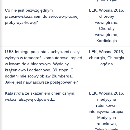
Co nie jest bezwzględnym
LEK, Wiosna 2015,
przeciwwskazaniem do sercowo-płucnej
choroby
próby wysiłkowej?
wewnętrzne,
Choroby
wewnętrzne,
Kardiologia
U 58-letniego pacjenta z uchyłkami esicy
LEK, Wiosna 2015,
wykryto w tomografii komputerowej ropień
chirurgia, Chirurgia
w lewym dole biodrowym. Wydolny
ogólna
krążeniowo i oddechowo, 39 stopni C,
dodatni miejscowy objaw Blumberga.
Jakie jest najwłaściwsze postępowanie?
Katastrofa ze skażeniem chemicznym,
LEK, Wiosna 2015,
wskaż fałszywą odpowiedź:
medycyna
ratunkowa i
intensywna terapia,
Medycyna
ratunkowa,
Toksykologia