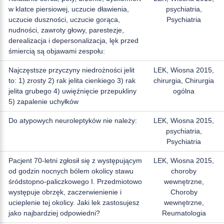
w klatce piersiowej, uczucie dławienia,
psychiatria,
uczucie duszności, uczucie gorąca,
Psychiatria
nudności, zawroty głowy, parestezje,
derealizacja i depersonalizacja, lęk przed
śmiercią są objawami zespołu:
Najczęstsze przyczyny niedrożności jelit
LEK, Wiosna 2015,
to: 1) zrosty 2) rak jelita cienkiego 3) rak
chirurgia, Chirurgia
jelita grubego 4) uwięźnięcie przepukliny
ogólna
5) zapalenie uchyłków
Do atypowych neuroleptyków nie należy:
LEK, Wiosna 2015,
psychiatria,
Psychiatria
Pacjent 70-letni zgłosił się z występującym
LEK, Wiosna 2015,
od godzin nocnych bólem okolicy stawu
choroby
śródstopno-paliczkowego I. Przedmiotowo
wewnętrzne,
występuje obrzęk, zaczerwienienie i
Choroby
ucieplenie tej okolicy. Jaki lek zastosujesz
wewnętrzne,
jako najbardziej odpowiedni?
Reumatologia