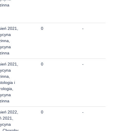
zinna
sień 2021,
0
-
ycyna
zinna,
ycyna
zinna
sień 2021,
0
-
ycyna
zinna,
ologia i
ologia,
ycyna
zinna
sień 2022,
0
-
ń 2021,
ycyna
a, Choroby