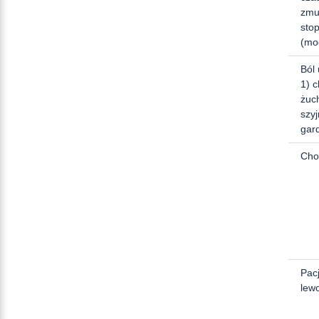
zmu
sto
(mo
Ból
1) 
żuc
szy
gar
Chor
Pac
lew