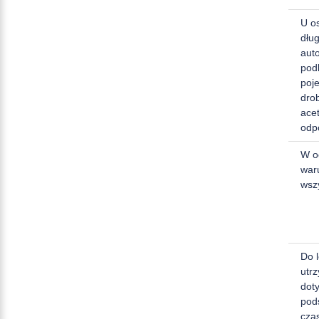
U o
dłu
aut
pod
poje
dro
acet
odp
W o
war
wsz
Do 
utrz
dot
pod
cza