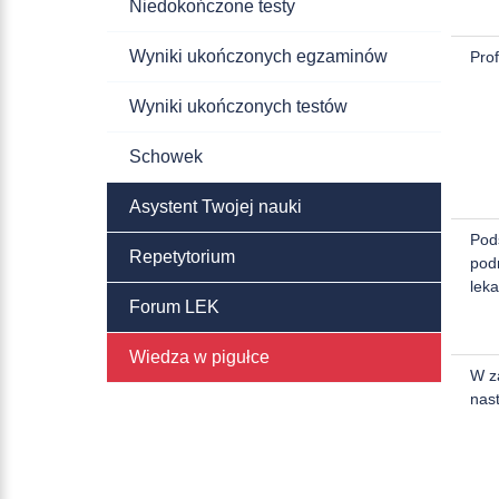
Niedokończone testy
Wyniki ukończonych egzaminów
Prof
Wyniki ukończonych testów
Schowek
Asystent Twojej nauki
Pod
Repetytorium
pod
leka
Forum LEK
Wiedza w pigułce
W z
nast