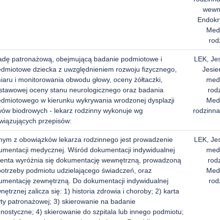
wewn
Endokr
Med
rod
adę patronażową, obejmującą badanie podmiotowe i
LEK, Je
edmiotowe dziecka z uwzględnieniem rozwoju fizycznego,
Jesie
iaru i monitorowania obwodu głowy, oceny żółtaczki,
med
stawowej oceny stanu neurologicznego oraz badania
rod
edmiotowego w kierunku wykrywania wrodzonej dysplazji
Med
wów biodrowych - lekarz rodzinny wykonuje wg
rodzinna
wiązujących przepisów:
nym z obowiązków lekarza rodzinnego jest prowadzenie
LEK, Je
umentacji medycznej. Wśród dokumentacji indywidualnej
med
jenta wyróżnia się dokumentację wewnętrzną, prowadzoną
rod
potrzeby podmiotu udzielającego świadczeń, oraz
Med
umentację zewnętrzną. Do dokumentacji indywidualnej
rod
ętrznej zalicza się: 1) historia zdrowia i choroby; 2) karta
yty patronażowej; 3) skierowanie na badanie
nostyczne; 4) skierowanie do szpitala lub innego podmiotu;