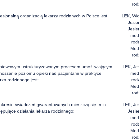
rod
esjonalną organizacją lekarzy rodzinnych w Polsce jest:
LEK, Wi
Jesie
Jesie
med
rod
Med
rod
stawowym ustrukturyzowanym procesem umożliwiającym
LEK, Je
noszenie poziomu opieki nad pacjentami w praktyce
med
rza rodzinnego jest:
rod
Med
rod
akresie świadczeń gwarantowanych mieszczą się m.in.
LEK, Je
ępujące działania lekarza rodzinnego:
Jesie
med
rod
Med
rod