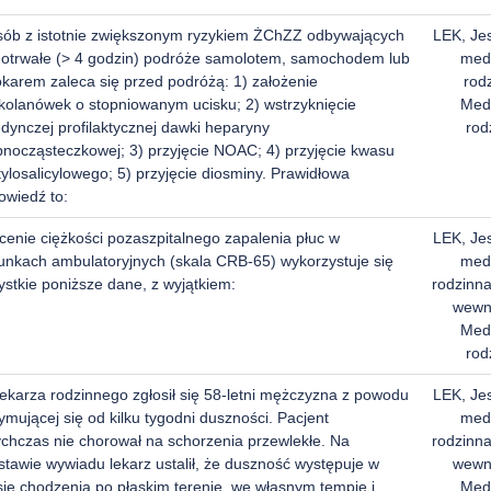
sób z istotnie zwiększonym ryzykiem ŻChZZ odbywających
LEK, Je
gotrwałe (> 4 godzin) podróże samolotem, samochodem lub
med
okarem zaleca się przed podróżą: 1) założenie
rod
kolanówek o stopniowanym ucisku; 2) wstrzyknięcie
Med
dynczej profilaktycznej dawki heparyny
rod
bnocząsteczkowej; 3) przyjęcie NOAC; 4) przyjęcie kwasu
ylosalicylowego; 5) przyjęcie diosminy. Prawidłowa
owiedź to:
cenie ciężkości pozaszpitalnego zapalenia płuc w
LEK, Je
unkach ambulatoryjnych (skala CRB-65) wykorzystuje się
med
ystkie poniższe dane, z wyjątkiem:
rodzinn
wewn
Med
rod
lekarza rodzinnego zgłosił się 58-letni mężczyzna z powodu
LEK, Je
ymującej się od kilku tygodni duszności. Pacjent
med
ychczas nie chorował na schorzenia przewlekłe. Na
rodzinn
stawie wywiadu lekarz ustalił, że duszność występuje w
wewn
sie chodzenia po płaskim terenie, we własnym tempie i
Med