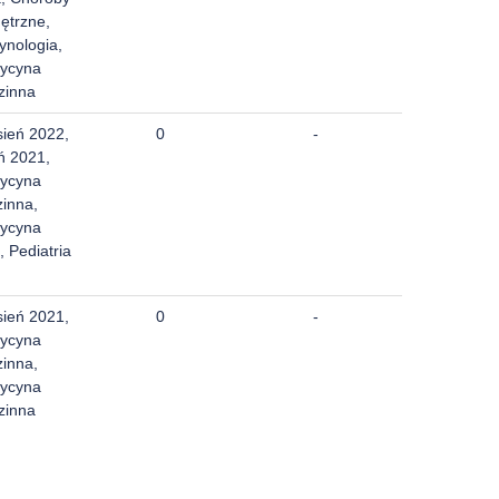
ętrzne,
ynologia,
ycyna
zinna
sień 2022,
0
-
ń 2021,
ycyna
zinna,
ycyna
, Pediatria
sień 2021,
0
-
ycyna
zinna,
ycyna
zinna