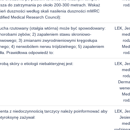
sza do zatrzymania po około 200-300 metrach. Wskaż
rod
pień duszności według skali nasilenia duszności mMRC
dified Medical Research Council):
 ucha rzutowany (otalgia wtórna) może być spowodowany:
LEK, Je
chorobami zębów; 2) zapaleniem stawu skroniowo-
med
hwowego; 3) zmianami zwyrodnieniowymi kręgosłupa
rod
jnego; 4) nerwobólem nerwu trójdzielnego; 5) zapaleniem
Med
dła. Prawidłowa odpowiedź to:
rod
obą skóry o etiologii niebakteryjnej jest:
LEK, Je
med
rod
Dermat
wener
Med
rod
jenta z niedoczynnością tarczycy należy poinformować aby
LEK, Je
otyroksynę zażywał:
Jesie
med
rodzinn