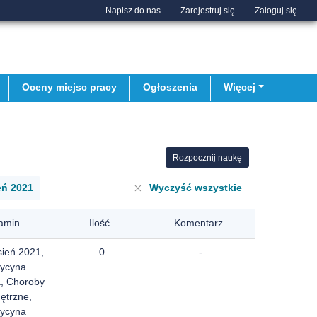
Napisz do nas
Zarejestruj się
Zaloguj się
Oceny miejsc pracy
Ogłoszenia
Więcej
Rozpocznij naukę
eń 2021
Wyczyść wszystkie
amin
Ilość
Komentarz
sień 2021,
0
-
ycyna
a, Choroby
ętrzne,
ycyna