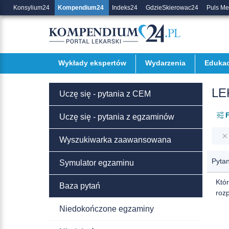
Konsylium24
Kompendium24
Indeks24
GdzieSkierowac24
Puls M
Wykłady ekspertów
Wydarzenia
Edukac
LE
Uczę się - pytania z CEM
F
Uczę się - pytania z egzaminów
Wyszukiwarka zaawansowana
Pytan
Symulator egzaminu
Któ
Baza pytań
roz
Niedokończone egzaminy