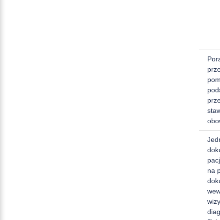
Por
prz
pom
pod
prz
sta
obo
Jed
dok
pac
na 
dok
wewn
wiz
diag