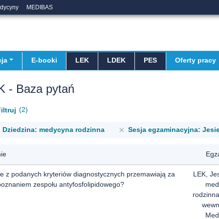
edycyny
MEDIBAS
ja
E-booki
LEK
LDEK
PES
Oferty pracy
K - Baza pytań
2
iltruj
Dziedzina: medycyna rodzinna
Sesja egzaminacyjna: Jesi
ie
Egz
re z podanych kryteriów diagnostycznych przemawiają za
LEK, Je
poznaniem zespołu antyfosfolipidowego?
med
rodzinn
wewn
Med