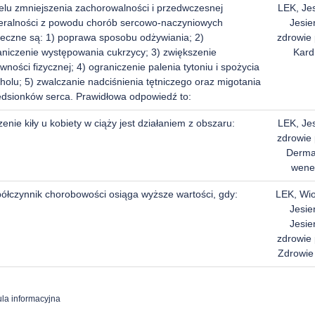
elu zmniejszenia zachorowalności i przedwczesnej
LEK, Je
eralności z powodu chorób sercowo-naczyniowych
Jesie
ieczne są: 1) poprawa sposobu odżywiania; 2)
zdrowie 
aniczenie występowania cukrzycy; 3) zwiększenie
Kard
wności fizycznej; 4) ograniczenie palenia tytoniu i spożycia
holu; 5) zwalczanie nadciśnienia tętniczego oraz migotania
edsionków serca. Prawidłowa odpowiedź to:
enie kiły u kobiety w ciąży jest działaniem z obszaru:
LEK, Je
zdrowie 
Dermat
wene
ółczynnik chorobowości osiąga wyższe wartości, gdy:
LEK, Wi
Jesie
Jesie
zdrowie 
Zdrowie
la informacyjna