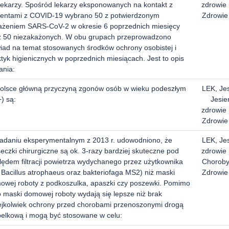
 lekarzy. Spośród lekarzy eksponowanych na kontakt z
zdrowie 
jentami z COVID-19 wybrano 50 z potwierdzonym
Zdrowie
ażeniem SARS-CoV-2 w okresie 6 poprzednich miesięcy
z 50 niezakażonych. W obu grupach przeprowadzono
iad na temat stosowanych środków ochrony osobistej i
tyk higienicznych w poprzednich miesiącach. Jest to opis
ania:
olsce główną przyczyną zgonów osób w wieku podeszłym
LEK, Je
) są:
Jesie
zdrowie 
Zdrowie
adaniu eksperymentalnym z 2013 r. udowodniono, że
LEK, Je
czki chirurgiczne są ok. 3-razy bardziej skuteczne pod
zdrowie 
lędem filtracji powietrza wydychanego przez użytkownika
Choroby
 Bacillus atrophaeus oraz bakteriofaga MS2) niż maski
Zdrowie
owej roboty z podkoszulka, apaszki czy poszewki. Pomimo
o maski domowej roboty wydają się lepsze niż brak
iejkolwiek ochrony przed chorobami przenoszonymi drogą
pelkową i mogą być stosowane w celu: