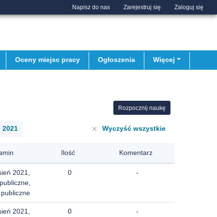
Napisz do nas
Zarejestruj się
Zaloguj się
Oceny miejsc pracy
Ogłoszenia
Więcej
Rozpocznij naukę
ń 2021
Wyczyść wszystkie
amin
Ilość
Komentarz
sień 2021,
0
-
publiczne,
 publiczne
sień 2021,
0
-