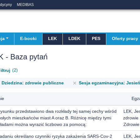
edycyny
MEDIBAS
ja
E-booki
LEK
LDEK
PES
Oferty pracy
K - Baza pytań
2
iltruj
Dziedzina: zdrowie publiczne
Sesja egzaminacyjna: Jesie
ie
Egz
rysunku przedstawiono dwa rozkłady tej samej cechy wśród
LEK, Je
osłych mieszkańców miast A oraz B. Różnicę między tymi
zdrowie 
kładami można wyrazić liczbowo za pomocą:
Zdrowie
adaniu określano czynniki ryzyka zakażenia SARS-Cov-2
LEK, Je