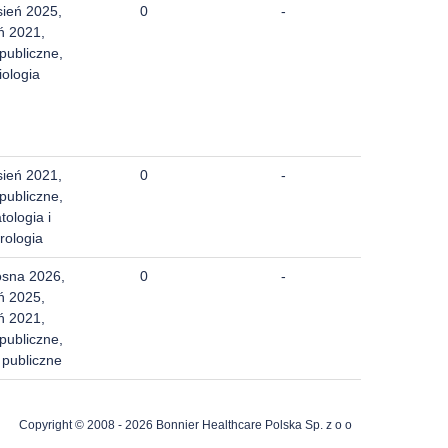
sień 2025,
0
-
ń 2021,
publiczne,
iologia
sień 2021,
0
-
publiczne,
ologia i
rologia
osna 2026,
0
-
ń 2025,
ń 2021,
publiczne,
 publiczne
Copyright © 2008 - 2026 Bonnier Healthcare Polska Sp. z o o