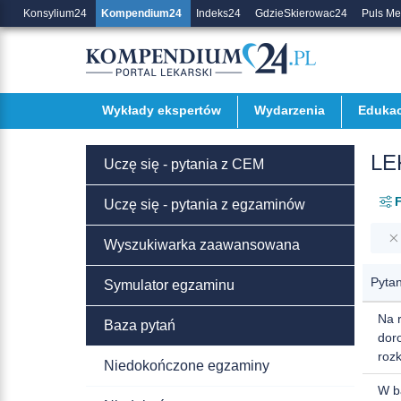
Konsylium24
Kompendium24
Indeks24
GdzieSkierowac24
Puls M
Wykłady ekspertów
Wydarzenia
Edukac
LE
Uczę się - pytania z CEM
F
Uczę się - pytania z egzaminów
Wyszukiwarka zaawansowana
Pytan
Symulator egzaminu
Na 
Baza pytań
dor
roz
Niedokończone egzaminy
W b