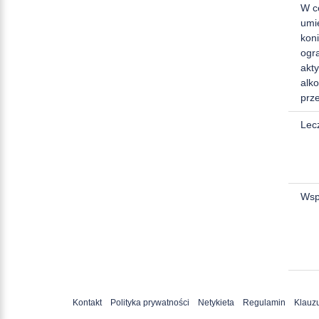
W c
umi
kon
ogr
akty
alko
prz
Lecz
Wsp
Kontakt
Polityka prywatności
Netykieta
Regulamin
Klauzu