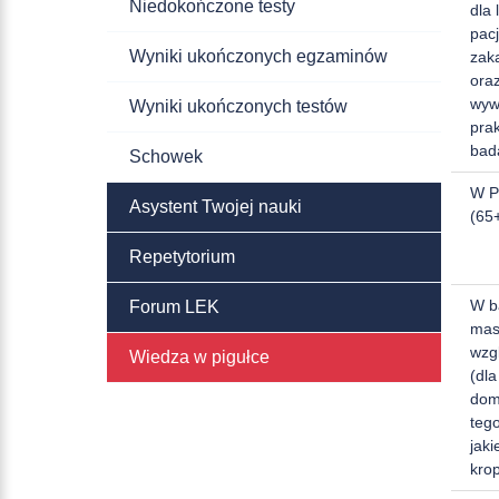
Niedokończone testy
dla
pac
Wyniki ukończonych egzaminów
zak
ora
wyw
Wyniki ukończonych testów
prak
bad
Schowek
W P
Asystent Twojej nauki
(65+
Repetytorium
W b
Forum LEK
mase
wzg
Wiedza w pigułce
(dla
dom
teg
jak
kro