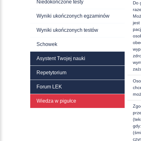
Niedokończone testy
Do g
raze
Wyniki ukończonych egzaminów
Moż
jest
pacj
Wyniki ukończonych testów
oso
obe
Schowek
wyp
zdr
Asystent Twojej nauki
wym
zaż
Repetytorium
Osob
Forum LEK
chc
moż
Wiedza w pigułce
Zgod
prz
(te
gdy
(śm
czyn