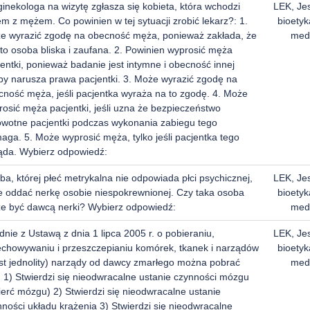
inekologa na wizytę zgłasza się kobieta, która wchodzi
LEK, Je
m z mężem. Co powinien w tej sytuacji zrobić lekarz?: 1.
bioetyk
e wyrazić zgodę na obecność męża, ponieważ zakłada, że
med
 to osoba bliska i zaufana. 2. Powinien wyprosić męża
entki, ponieważ badanie jest intymne i obecność innej
by narusza prawa pacjentki. 3. Może wyrazić zgodę na
cność męża, jeśli pacjentka wyraża na to zgodę. 4. Może
rosić męża pacjentki, jeśli uzna że bezpieczeństwo
owotne pacjentki podczas wykonania zabiegu tego
aga. 5. Może wyprosić męża, tylko jeśli pacjentka tego
ąda. Wybierz odpowiedź:
a, której płeć metrykalna nie odpowiada płci psychicznej,
LEK, Je
e oddać nerkę osobie niespokrewnionej. Czy taka osoba
bioetyk
e być dawcą nerki? Wybierz odpowiedź:
med
nie z Ustawą z dnia 1 lipca 2005 r. o pobieraniu,
LEK, Je
echowywaniu i przeszczepianiu komórek, tkanek i narządów
bioetyk
kst jednolity) narządy od dawcy zmarłego można pobrać
med
: 1) Stwierdzi się nieodwracalne ustanie czynności mózgu
ierć mózgu) 2) Stwierdzi się nieodwracalne ustanie
ności układu krążenia 3) Stwierdzi się nieodwracalne