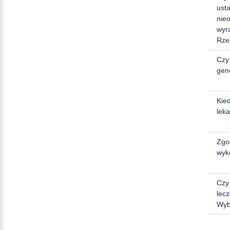
ust
nie
wyr
Rze
Czy
gen
Kie
lek
Zgod
wyk
Czy
lec
Wyb