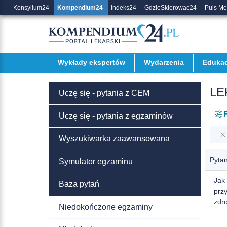
Konsylium24
Kompendium24
Indeks24
GdzieSkierowac24
Puls M
Wykłady ekspertów
Wydarzenia
Edukac
LE
Uczę się - pytania z CEM
F
Uczę się - pytania z egzaminów
Wyszukiwarka zaawansowana
Pytan
Symulator egzaminu
Jak
Baza pytań
przy
zdr
Niedokończone egzaminy