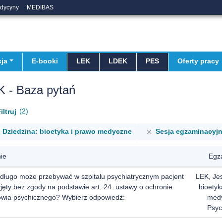
edycyny
MEDIBAS
ja
E-booki
LEK
LDEK
PES
Oferty pracy
K - Baza pytań
2
iltruj
Dziedzina: bioetyka i prawo medyczne
Sesja egzaminacyjn
ie
Egz
 długo może przebywać w szpitalu psychiatrycznym pacjent
LEK, Je
jęty bez zgody na podstawie art. 24. ustawy o ochronie
bioetyk
owia psychicznego? Wybierz odpowiedź:
med
Psyc