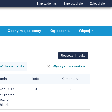
Napisz do nas
Zarejestruj się
Zaloguj się
Oceny miejsc pracy
Ogłoszenia
Więcej
Rozpocznij naukę
a: Jesień 2017
Wyczyść wszystkie
amin
Ilość
Komentarz
sień 2017,
0
-
a i prawo
yczne,
hiatria