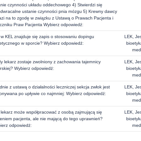
anie czynności układu oddechowego 4) Stwierdzi się
odwracalne ustanie czynności pnia mózgu 5) Krewny dawcy
azi na to zgodę w związku z Ustawą o Prawach Pacjenta i
czniku Praw Pacjenta Wybierz odpowiedź:
 w KEL znajduje się zapis o stosowaniu dopingu
LEK, Je
etycznego w sporcie? Wybierz odpowiedź:
bioetyk
med
dy lekarz zostaje zwolniony z zachowania tajemnicy
LEK, Je
arskiej? Wybierz odpowiedź:
bioetyk
med
nie z ustawą o działalności leczniczej sekcja zwłok jest
LEK, Je
onywana po upływie co najmniej: Wybierz odpowiedź:
bioetyk
med
 lekarz może współpracować z osobą zajmującą się
LEK, Je
zeniem pacjenta, ale nie mającą do tego uprawnień?
bioetyk
ierz odpowiedź:
med