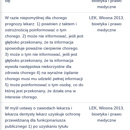
się:
bioetyka i prawo
medyczne
W razie niepomyślnej dla chorego
LEK, Wiosna 2013,
prognozy lekarz: 1) powinien z taktem i
bioetyka i prawo
ostrożnością poinformować o tym
medyczne
chorego. 2) może nie informować, jeśli jest
głęboko przekonany, że ta informacja
spowoduje poważne cierpienie chorego.
3) może o tym nie informować, jeśli jest
głęboko przekonany, że ta informacja
wywoła następstwa niekorzystne dla
zdrowia chorego 4) na wyraźne żądanie
chorego musi mu udzielić pełnej informacji
5) może poinformować o tym osobę, co do
której jest przekonany, że działa ona w
interesie chorego.
W myśl ustawy o zawodach lekarza i
LEK, Wiosna 2013,
lekarza dentysty lekarz uzyskuje ochronę
bioetyka i prawo
przewidzianą dla funkcjonariusza
medyczne
publicznego 1) po uzyskaniu tytułu