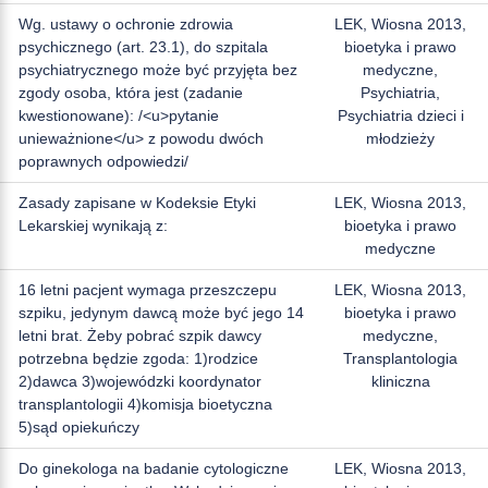
Wg. ustawy o ochronie zdrowia
LEK, Wiosna 2013,
psychicznego (art. 23.1), do szpitala
bioetyka i prawo
psychiatrycznego może być przyjęta bez
medyczne,
zgody osoba, która jest (zadanie
Psychiatria,
kwestionowane): /<u>pytanie
Psychiatria dzieci i
unieważnione</u> z powodu dwóch
młodzieży
poprawnych odpowiedzi/
Zasady zapisane w Kodeksie Etyki
LEK, Wiosna 2013,
Lekarskiej wynikają z:
bioetyka i prawo
medyczne
16 letni pacjent wymaga przeszczepu
LEK, Wiosna 2013,
szpiku, jedynym dawcą może być jego 14
bioetyka i prawo
letni brat. Żeby pobrać szpik dawcy
medyczne,
potrzebna będzie zgoda: 1)rodzice
Transplantologia
2)dawca 3)wojewódzki koordynator
kliniczna
transplantologii 4)komisja bioetyczna
5)sąd opiekuńczy
Do ginekologa na badanie cytologiczne
LEK, Wiosna 2013,