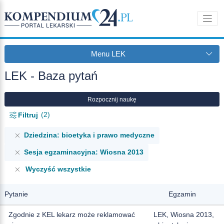
Menu LEK
LEK - Baza pytań
Rozpocznij naukę
2
Filtruj
Dziedzina: bioetyka i prawo medyczne
Sesja egzaminacyjna: Wiosna 2013
Wyczyść wszystkie
Pytanie
Egzamin
Zgodnie z KEL lekarz może reklamować
LEK, Wiosna 2013,