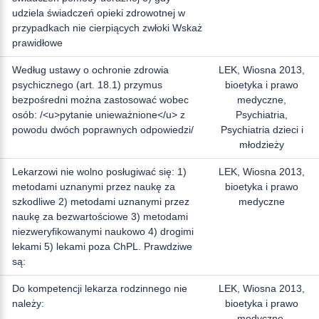
udziela świadczeń opieki zdrowotnej w
przypadkach nie cierpiących zwłoki Wskaż
prawidłowe
Według ustawy o ochronie zdrowia
LEK, Wiosna 2013,
psychicznego (art. 18.1) przymus
bioetyka i prawo
bezpośredni można zastosować wobec
medyczne,
osób: /<u>pytanie unieważnione</u> z
Psychiatria,
powodu dwóch poprawnych odpowiedzi/
Psychiatria dzieci i
młodzieży
Lekarzowi nie wolno posługiwać się: 1)
LEK, Wiosna 2013,
metodami uznanymi przez naukę za
bioetyka i prawo
szkodliwe 2) metodami uznanymi przez
medyczne
naukę za bezwartościowe 3) metodami
niezweryfikowanymi naukowo 4) drogimi
lekami 5) lekami poza ChPL. Prawdziwe
są:
Do kompetencji lekarza rodzinnego nie
LEK, Wiosna 2013,
należy:
bioetyka i prawo
medyczne,