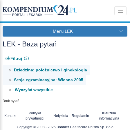
Menu LEK
LEK - Baza pytań
2
Filtruj
Dziedzina: położnictwo i ginekologia
Sesja egzaminacyjna: Wiosna 2005
Wyczyść wszystkie
Brak pytań
Polityka
Klauzula
Kontakt
Netykieta
Regulamin
prywatności
informacyjna
Copyright © 2008 - 2026 Bonnier Healthcare Polska Sp. z o o