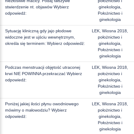
niezłośliwe macicy. Podaj fałszywe
położnictwo i
stwierdzenie nt. objawów Wybierz
ginekologia,
odpowiedź:
Położnictwo i
ginekologia
Sytuację kliniczną gdy jajo płodowe
LEK, Wiosna 2018,
widoczne jest w ujściu wewnętrznym,
położnictwo i
określa się terminem: Wybierz odpowiedź:
ginekologia,
Położnictwo i
ginekologia
Podczas menstruacji objętość utraconej
LEK, Wiosna 2018,
krwi NIE POWINNA przekraczać Wybierz
położnictwo i
odpowiedź:
ginekologia,
Położnictwo i
ginekologia
Poniżej jakiej ilości płynu owodniowego
LEK, Wiosna 2018,
mówimy o małowodziu? Wybierz
położnictwo i
odpowiedź:
ginekologia,
Położnictwo i
ginekologia