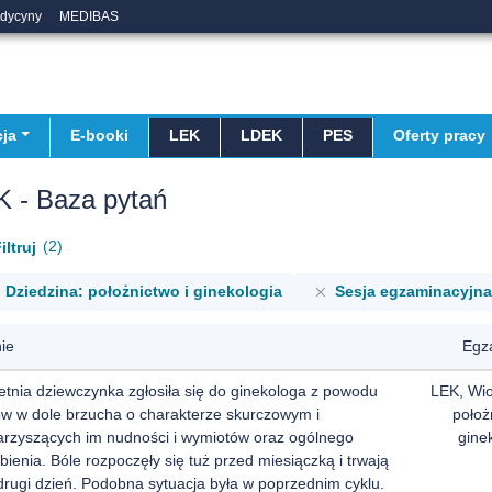
edycyny
MEDIBAS
ja
E-booki
LEK
LDEK
PES
Oferty pracy
K - Baza pytań
2
iltruj
Dziedzina: położnictwo i ginekologia
Sesja egzaminacyjna
ie
Egz
etnia dziewczynka zgłosiła się do ginekologa z powodu
LEK, Wi
ów w dole brzucha o charakterze skurczowym i
położ
arzyszących im nudności i wymiotów oraz ogólnego
gine
bienia. Bóle rozpoczęły się tuż przed miesiączką i trwają
drugi dzień. Podobna sytuacja była w poprzednim cyklu.