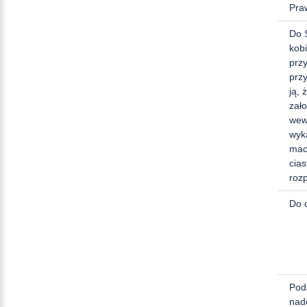
Pra
Do S
kobi
przy
prz
ją, 
zał
wew
wyk
mac
cia
roz
Do d
Pod
nadc