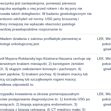
ewczynka jest zaniepokojona, ponieważ pierwsza
iączka wystąpiła u niej przed rokiem i do tej pory nie
zuwała takich dolegliwości. W badaniu ginekologicznym nie
ierdzono odchyleń od normy. USG jamy brzusznej i
nicy mniejszej nie wykazało obecności patologii.
bardziej prawdopodobne rozpoznanie to:
kładem działania z zakresu profilaktyki pierwotnej w
LEK, Wi
kologii onkologicznej jest:
położ
gine
pół Mayera-Rokitansky’ego-Küstnera-Hausera cechuje się:
LEK, Wi
pierwotnym brakiem miesiączki; 2) kariotypem żeńskim
położ
XX; 3) skąpym owłosieniem łonowym i pachowym; 4)
gine
kiem jajników; 5) brakiem pochwy; 6) brakiem macicy lub
icą szczątkową lub szczątkowymi rogami macicy.
widłowa odpowiedź to:
rzypadku krwawienia w okresie pomenopauzalnym
LEK, Wi
ściwe postępowanie diagnostyczne to: 1) kontrola USG po
położ
esiącach; 2) biopsja aspiracyjna endometrium; 3)
gine
eroskopia z biopsją celowaną; 4) CT miednicy małej; 5)