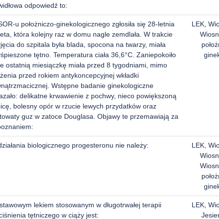
widłowa odpowiedź to:
OR-u położniczo-ginekologicznego zgłosiła się 28-letnia
LEK, Wi
eta, która kolejny raz w domu nagle zemdlała. W trakcie
Wiosn
jęcia do szpitala była blada, spocona na twarzy, miała
położ
yśpieszone tętno. Temperatura ciała 36,6°C. Zaniepokoiło
gine
że ostatnią miesiączkę miała przed 8 tygodniami, mimo
ożenia przed rokiem antykoncepcyjnej wkładki
nątrzmacicznej. Wstępne badanie ginekologiczne
azało: delikatne krwawienie z pochwy, nieco powiększoną
icę, bolesny opór w rzucie lewych przydatków oraz
stowaty guz w zatoce Douglasa. Objawy te przemawiają za
poznaniem:
ziałania biologicznego progesteronu nie należy:
LEK, Wi
Wiosn
Wiosn
położ
gine
stawowym lekiem stosowanym w długotrwałej terapii
LEK, Wi
iśnienia tętniczego w ciąży jest:
Jesie