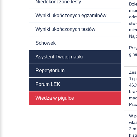
Niedokończone testy
Dzi
mies
Wyniki ukończonych egzaminów
odc
stw
Wyniki ukończonych testów
mied
Naj
Schowek
Przy
gine
Asystent Twojej nauki
Repetytorium
Zes
1) 
Forum LEK
46,
bra
mac
Wiedza w pigułce
Pra
W p
wła
2 mi
hist