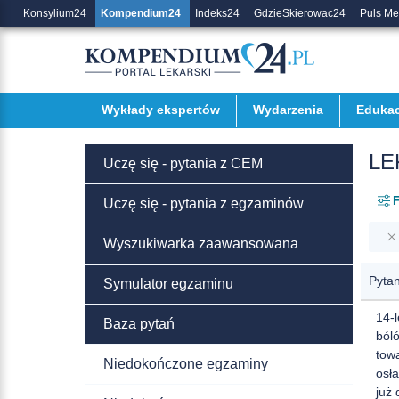
Konsylium24
Kompendium24
Indeks24
GdzieSkierowac24
Puls M
Wykłady ekspertów
Wydarzenia
Edukac
LE
Uczę się - pytania z CEM
F
Uczę się - pytania z egzaminów
Wyszukiwarka zaawansowana
Pytan
Symulator egzaminu
14-l
Baza pytań
ból
tow
Niedokończone egzaminy
osła
już 