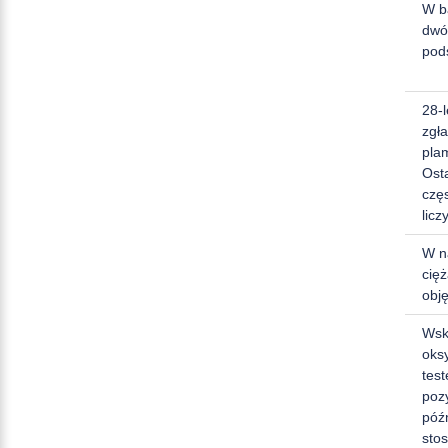
W b
dwó
pod
28-l
zgła
pla
Ost
częs
licz
W na
cięż
obj
Wsk
oks
tes
poz
póź
sto