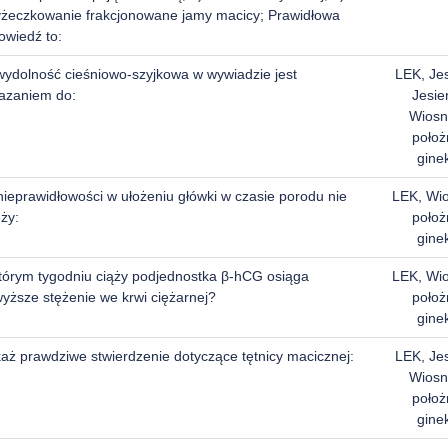
yżeczkowanie frakcjonowane jamy macicy; Prawidłowa
owiedź to:
wydolność cieśniowo-szyjkowa w wywiadzie jest
LEK, Je
azaniem do:
Jesie
Wiosn
położ
gine
nieprawidłowości w ułożeniu główki w czasie porodu nie
LEK, Wi
ży:
położ
gine
tórym tygodniu ciąży podjednostka β-hCG osiąga
LEK, Wi
wyższe stężenie we krwi ciężarnej?
położ
gine
aż prawdziwe stwierdzenie dotyczące tętnicy macicznej:
LEK, Je
Wiosn
położ
gine