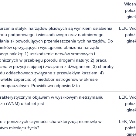
Wiosn
położ
gine
urzenia statyki narządów płciowych są wynikiem osłabienia
LEK, Wi
ratu podporowego i wieszadłowego oraz nadmiernego
położ
ałania sił powodujących przemieszczenie tych narządów. Do
gine
nników sprzyjających wystąpieniu obniżenia narządu
nego należą: 1) uszkodzenie nerwów sromowych i
dnicznych w przebiegu porodu drogami natury; 2) praca
czna w pozycji stojącej i związana z dźwiganiem; 3) choroby
adu oddechowego związane z przewlekłym kaszlem; 4)
ewlekłe zaparcia; 5) niedobór estrogenów w okresie
enopauzalnym. Prawidłowa odpowiedź to:
rakterystycznym objawem w wysiłkowym nietrzymaniu
LEK, Wi
zu (WNM) u kobiet jest:
położ
gine
re z poniższych czynności charakteryzują niemowlę w
LEK, Wi
stym miesiącu życia?
położ
gine