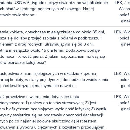
adaniu USG w 6. tygodniu ciąży stwierdzono współistnienie
LEK, Je
ch płodów i jednego pęcherzyka żółtkowego. Na tej
Wiosn
stawie stwierdzono:
położ
gine
etnia kobieta, dotychczas miesiączkująca co około 35 dni,
LEK, Wi
sza się do izby przyjęć szpitala z bólami w podbrzuszu i
położ
mieniem z dróg rodnych, utrzymującym się od 3 dni.
gine
atnia miesiączka około 45 dni temu. Dodatkowo podaje
tomocz i tkliwość piersi. Z jakim rozpoznaniem należy się
yć w pierwszej kolejności?
stępstwie zmian fizjologicznych w układzie krążenia
LEK, Wi
arnej kobiety, w ciąży pojedynczej dochodzi do zwiększenia
położ
ętości krwi krążącej maksymalnie nawet o:
gine
aż prawdziwe stwierdzenia dotyczące testu
LEK, Wi
ytocynowego: 1) należy do testów stresowych; 2) jest
położ
tem biofizycznym oceniającym wydolność łożyska; 3) wynik
gine
ytywny stwierdza się na podstawie obecności deceleracji
nych po co najmniej połowie skurczów; 4) jest testem
sowanym z wyboru u ciężarnych z łożyskiem przodującym.