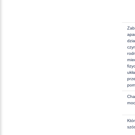
Zab
apa
dzi
czy
rod
mie
fizy
ukł
prz
pom
Cha
moc
Któ
szó