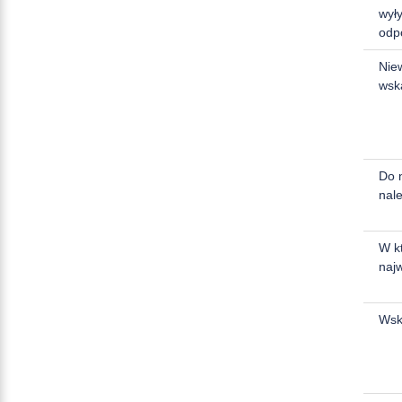
wył
odp
Nie
wsk
Do 
nale
W k
naj
Wsk