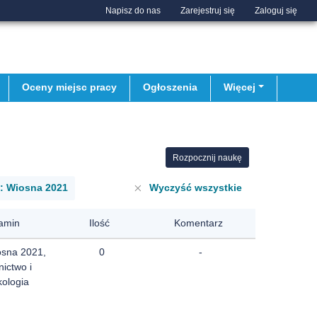
Napisz do nas
Zarejestruj się
Zaloguj się
Oceny miejsc pracy
Ogłoszenia
Więcej
Rozpocznij naukę
: Wiosna 2021
Wyczyść wszystkie
amin
Ilość
Komentarz
osna 2021,
0
-
nictwo i
kologia